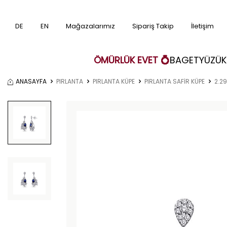
DE
EN
Mağazalarımız
Sipariş Takip
İletişim
ÖMÜRLÜK EVET 💍
BAGET
YÜZÜK
ANASAYFA
PIRLANTA
PIRLANTA KÜPE
PIRLANTA SAFİR KÜPE
2.29