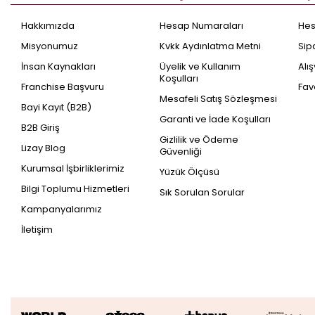
Hakkımızda
Hesap Numaraları
He
Misyonumuz
Kvkk Aydınlatma Metni
Sip
İnsan Kaynakları
Üyelik ve Kullanım
Alı
Koşulları
Franchise Başvuru
Fav
Mesafeli Satış Sözleşmesi
Bayi Kayıt (B2B)
Garanti ve İade Koşulları
B2B Giriş
Gizlilik ve Ödeme
Lizay Blog
Güvenliği
Kurumsal İşbirliklerimiz
Yüzük Ölçüsü
Bilgi Toplumu Hizmetleri
Sık Sorulan Sorular
Kampanyalarımız
İletişim