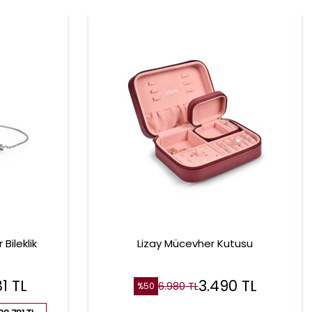
 Bileklik
Lizay Mücevher Kutusu
81
TL
3.490
TL
6.980
TL
%
50