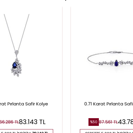
rat Pırlanta Safir Kolye
0.71 Karat Pırlanta Safir
83.143
TL
43.7
166.286
TL
87.561
TL
%
50