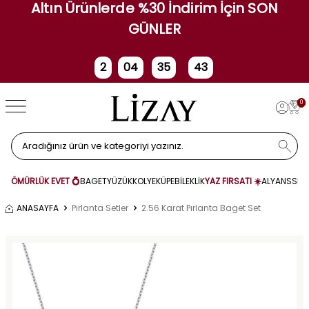
Altın Ürünlerde %30 İndirim İçin SON
GÜNLER
2
04
35
43
Gün
Saat
Dakika
Saniye
0
ÖMÜRLÜK EVET 💍
BAGET
YÜZÜK
KOLYE
KÜPE
BİLEKLİK
YAZ FIRSATI ☀️
ALYANS
SET
ANASAYFA
Pırlanta Setler
2.56 Karat Pırlanta Baget Set