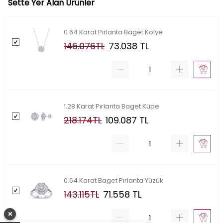
Sette Yer Alan Ürünler
0.64 Karat Pırlanta Baget Kolye
146.076
TL
73.038
TL
1.28 Karat Pırlanta Baget Küpe
218.174
TL
109.087
TL
0.64 Karat Baget Pırlanta Yüzük
143.115
TL
71.558
TL
×