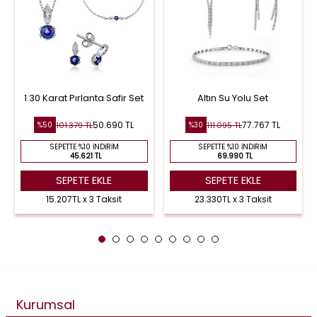
1.30 Karat Pırlanta Safir Set
Altın Su Yolu Set
50.690 TL
77.767 TL
101.379 TL
111.095 TL
%50
%30
SEPETTE %10 İNDIRIM
SEPETTE %10 İNDIRIM
45.621 TL
69.990 TL
SEPETE EKLE
SEPETE EKLE
15.207TL x 3 Taksit
23.330TL x 3 Taksit
Kurumsal