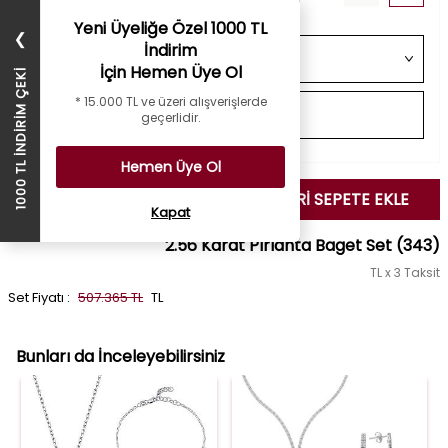
Yeni Üyeliğe Özel 1000 TL
❯
İndirim
İçin Hemen Üye Ol
1000 TL İNDİRİM ÇEKİ
* 15.000 TL ve üzeri alışverişlerde
geçerlidir.
Hemen Üye Ol
SEÇİLENLERİ SEPETE EKLE
Kapat
2.56 Karat Pırlanta Baget Set
(343)
TL x 3 Taksit
Set Fiyatı :
507.365 TL
TL
Bunları da İnceleyebilirsiniz