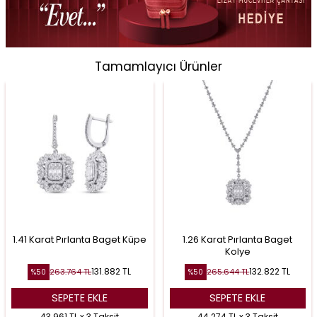
Tamamlayıcı Ürünler
1.41 Karat Pırlanta Baget Küpe
1.26 Karat Pırlanta Baget
Kolye
131.882
TL
132.822
TL
263.764
TL
265.644
TL
%
50
%
50
SEPETE EKLE
SEPETE EKLE
43.961 TL x 3 Taksit
44.274 TL x 3 Taksit