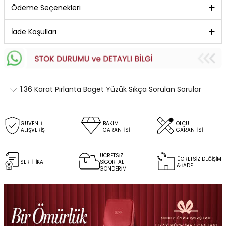
Ödeme Seçenekleri
İade Koşulları
1.36 Karat Pırlanta Baget Yüzük Sıkça Sorulan Sorular
GÜVENLİ
BAKIM
ÖLÇÜ
ALIŞVERİŞ
GARANTİSİ
GARANTİSİ
ÜCRETSİZ
ÜCRETSİZ DEĞİŞİM
SERTİFİKA
SİGORTALI
& İADE
GÖNDERİM