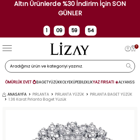
Altın Ürünlerde %30 İndirim İçin SON
GÜNLER
1
09
59
53
Gün
Saat
Dakika
Saniye
0
ÖMÜRLÜK EVET 💍
BAGET
YÜZÜK
KOLYE
KÜPE
BİLEKLİK
YAZ FIRSATI ☀️
ALYANS
SET
ANASAYFA
PIRLANTA
PIRLANTA YÜZÜK
PIRLANTA BAGET YÜZÜK
1.36 Karat Pırlanta Baget Yüzük