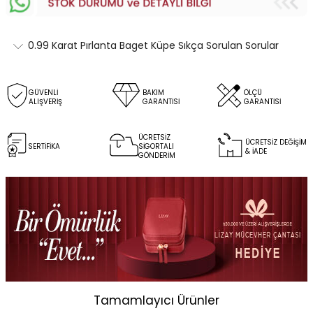
0.99 Karat Pırlanta Baget Küpe Sıkça Sorulan Sorular
GÜVENLİ
BAKIM
ÖLÇÜ
ALIŞVERİŞ
GARANTİSİ
GARANTİSİ
ÜCRETSİZ
ÜCRETSİZ DEĞİŞİM
SERTİFİKA
SİGORTALI
& İADE
GÖNDERİM
Tamamlayıcı Ürünler