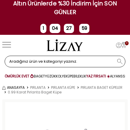
Altın Ürünlerde %30 İndirim İçin SON
GÜNLER
1
04
27
58
Gün
Saat
Dakika
Saniye
0
ÖMÜRLÜK EVET 💍
BAGET
YÜZÜK
KOLYE
KÜPE
BİLEKLİK
YAZ FIRSATI ☀️
ALYANS
SET
ANASAYFA
PIRLANTA
PIRLANTA KÜPE
PIRLANTA BAGET KÜPELER
0.99 Karat Pırlanta Baget Küpe