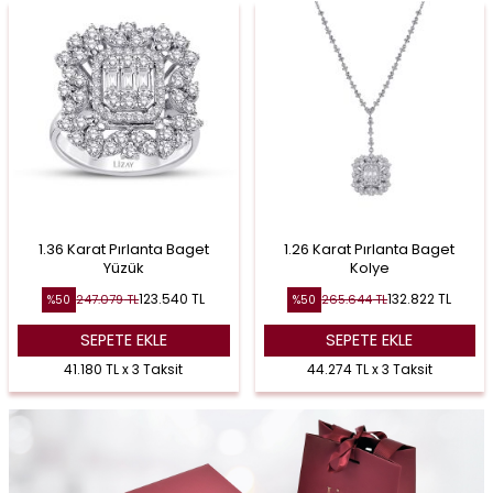
1.36 Karat Pırlanta Baget
1.26 Karat Pırlanta Baget
Yüzük
Kolye
123.540
TL
132.822
TL
247.079
TL
265.644
TL
%
50
%
50
SEPETE EKLE
SEPETE EKLE
41.180 TL x 3 Taksit
44.274 TL x 3 Taksit