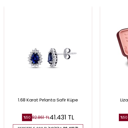
1.68 Karat Pırlanta Safir Küpe
Liz
41.431
TL
82.861
TL
%
50
%
50