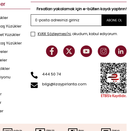
ler
Fırsatları yakalamak için e-bülten kaydı yaptırın!
ükler
ABONE OL
taş Yüzükler
KVKK Sözleşmesi'ni
, okudum, kabul ediyorum.
et Yüzükler
taş Yüzükler
yeler
eler
klikler
444 50 74
siyonu
bilgi@lizaypirlanta.com
er
r
ler