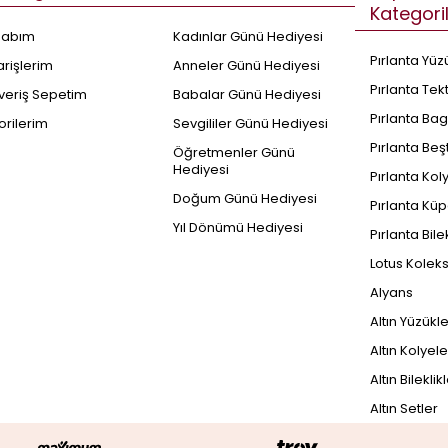
Kategori
sabım
Kadınlar Günü Hediyesi
Pırlanta Yüz
arişlerim
Anneler Günü Hediyesi
Pırlanta Tek
şveriş Sepetim
Babalar Günü Hediyesi
Pırlanta Bag
orilerim
Sevgililer Günü Hediyesi
Pırlanta Beş
Öğretmenler Günü
Hediyesi
Pırlanta Kol
Doğum Günü Hediyesi
Pırlanta Küp
Yıl Dönümü Hediyesi
Pırlanta Bile
Lotus Kolek
Alyans
Altın Yüzükl
Altın Kolyele
Altın Bileklik
Altın Setler