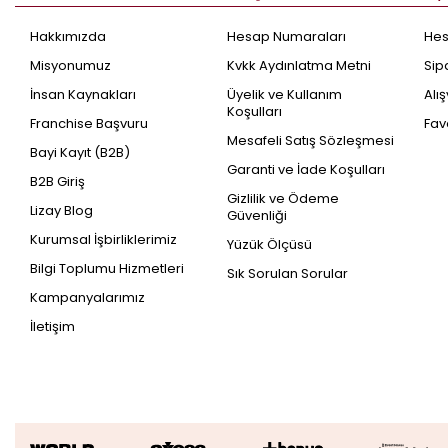
Hakkımızda
Hesap Numaraları
He
Misyonumuz
Kvkk Aydınlatma Metni
Sip
İnsan Kaynakları
Üyelik ve Kullanım
Alı
Koşulları
Franchise Başvuru
Fav
Mesafeli Satış Sözleşmesi
Bayi Kayıt (B2B)
Garanti ve İade Koşulları
B2B Giriş
Gizlilik ve Ödeme
Lizay Blog
Güvenliği
Kurumsal İşbirliklerimiz
Yüzük Ölçüsü
Bilgi Toplumu Hizmetleri
Sık Sorulan Sorular
Kampanyalarımız
İletişim