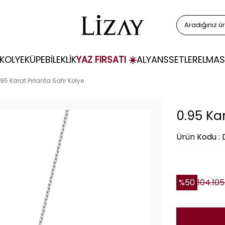
KOLYE
KÜPE
BİLEKLİK
YAZ FIRSATI ☀️
ALYANS
SETLER
ELMAS
.95 Karat Pırlanta Safir Kolye
0.95 Kar
Ürün Kodu :
%
50
104.105