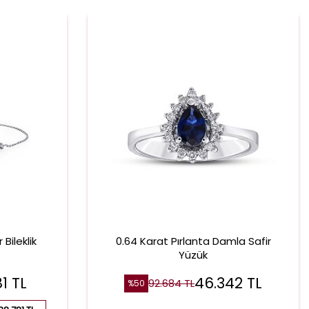
 Bileklik
0.64 Karat Pırlanta Damla Safir
Yüzük
81
TL
46.342
TL
92.684
TL
%
50