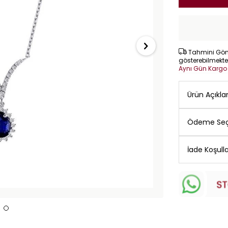
Tahmini Gönd
gösterebilmekte
Aynı Gün Karg
Ürün Açıkl
Ödeme Seç
İade Koşulla