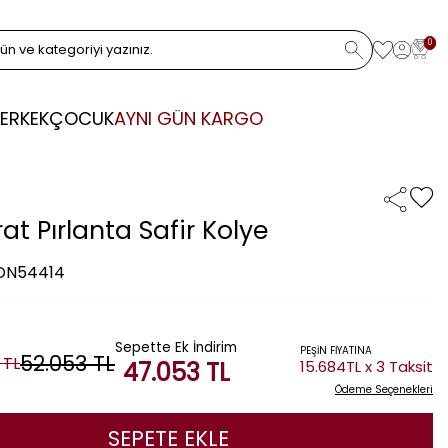
0
ERKEK
ÇOCUK
AYNI GÜN KARGO
at Pırlanta Safir Kolye
 DN54414
Sepette Ek İndirim
PEŞİN FİYATINA
52.053
TL
TL
47.053
TL
15.684TL x 3 Taksit
Ödeme Seçenekleri
SEPETE EKLE