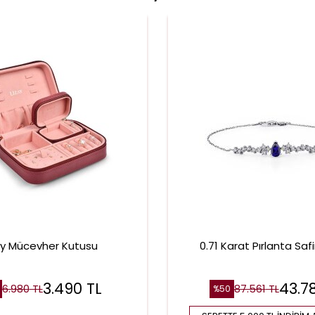
ay Mücevher Kutusu
0.71 Karat Pırlanta Safir
3.490
TL
43.7
6.980
TL
87.561
TL
%
50