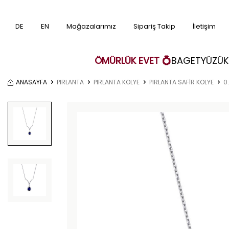
DE
EN
Mağazalarımız
Sipariş Takip
İletişim
ÖMÜRLÜK EVET 💍
BAGET
YÜZÜK
ANASAYFA
PIRLANTA
PIRLANTA KOLYE
PIRLANTA SAFİR KOLYE
0