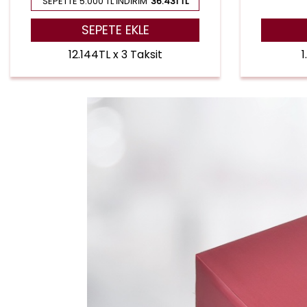
SEPETTE 5.000 TL İNDIRIM
36.431 TL
SEPETE EKLE
12.144TL x 3 Taksit
1