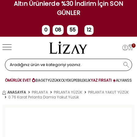
Altın Ürünlerde %30 İndirim İçin SON
GÜNLER
0
08
55
11
Gün
Saat
Dakika
Saniye
0
ÖMÜRLÜK EVET 💍
BAGET
YÜZÜK
KOLYE
KÜPE
BİLEKLİK
YAZ FIRSATI ☀️
ALYANS
SET
ANASAYFA
PIRLANTA
PIRLANTA YÜZÜK
PIRLANTA YAKUT YÜZÜK
0.76 Karat Pırlanta Damla Yakut Yüzük