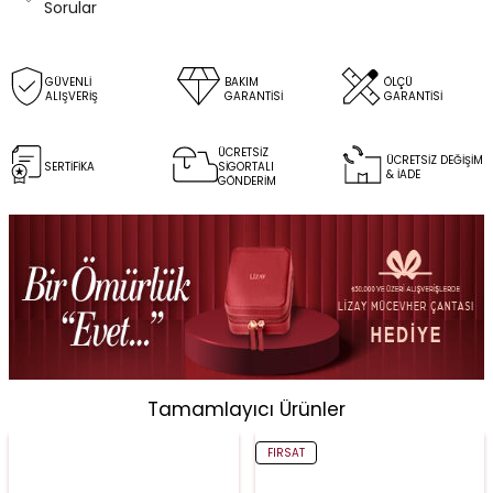
Sorular
GÜVENLİ
BAKIM
ÖLÇÜ
ALIŞVERİŞ
GARANTİSİ
GARANTİSİ
ÜCRETSİZ
ÜCRETSİZ DEĞİŞİM
SERTİFİKA
SİGORTALI
& İADE
GÖNDERİM
Tamamlayıcı Ürünler
FIRSAT