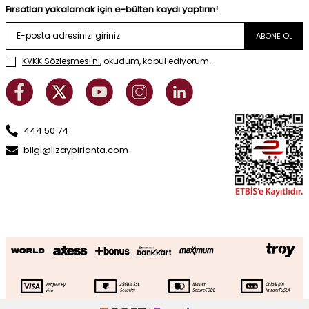
Fırsatları yakalamak için e-bülten kaydı yaptırın!
ABONE OL
KVKK Sözleşmesi'ni
, okudum, kabul ediyorum.
444 50 74
bilgi@lizaypirlanta.com
0.76 Karat Pırlanta Damla Yakut Yüzük
SEPETE EKLE