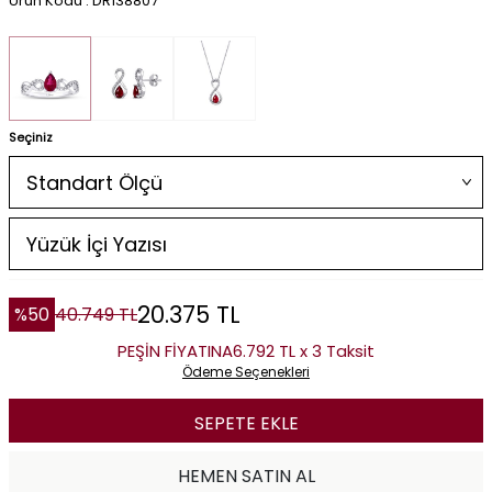
Ürün Kodu : DR138807
Seçiniz
20.375
TL
%
50
40.749
TL
PEŞİN FİYATINA
6.792 TL x 3 Taksit
Ödeme Seçenekleri
SEPETE EKLE
HEMEN SATIN AL