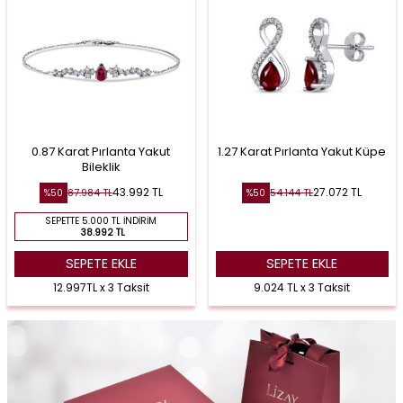
0.87 Karat Pırlanta Yakut
1.27 Karat Pırlanta Yakut Küpe
Bileklik
43.992
TL
27.072
TL
87.984
TL
54.144
TL
%
50
%
50
SEPETTE 5.000 TL İNDIRIM
38.992 TL
SEPETE EKLE
SEPETE EKLE
12.997TL x 3 Taksit
9.024 TL x 3 Taksit