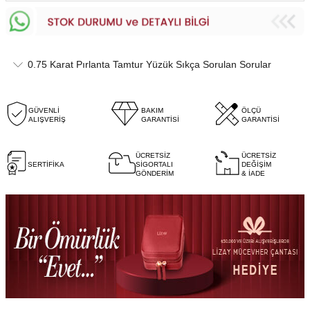
0.75 Karat Pırlanta Tamtur Yüzük Sıkça Sorulan Sorular
GÜVENLİ
BAKIM
ÖLÇÜ
ALIŞVERİŞ
GARANTİSİ
GARANTİSİ
ÜCRETSİZ
ÜCRETSİZ
SERTİFİKA
SİGORTALI
DEĞİŞİM
GÖNDERİM
& İADE