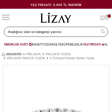
YAZ FIRSATI: 5.000 TL İNDIRIM
0
ÖMÜRLÜK EVET 💍
BAGET
YÜZÜK
KOLYE
KÜPE
BİLEKLİK
YAZ FIRSATI ☀️
ALYA
ANASAYFA
PIRLANTA
PIRLANTA YÜZÜK
PIRLANTA TAMTUR YÜZÜK
0.75 Karat Pırlanta Tamtur Yüzük