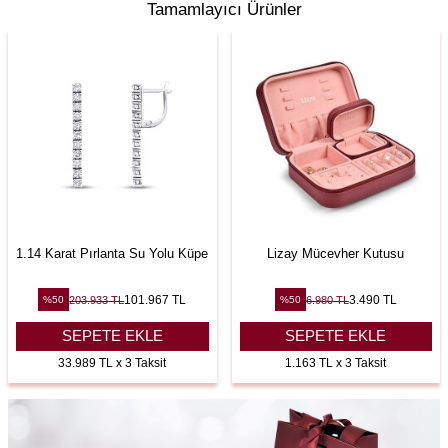
Tamamlayıcı Ürünler
1.14 Karat Pırlanta Su Yolu Küpe
Lizay Mücevher Kutusu
101.967
TL
3.490
TL
203.933
TL
6.980
TL
%
50
%
50
SEPETE EKLE
SEPETE EKLE
33.989 TL x 3 Taksit
1.163 TL x 3 Taksit