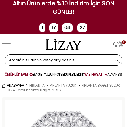
Altın Ürünlerde %30 İndirim İçin SON
GÜNLER
1
17
04
26
Gün
Saat
Dakika
Saniye
0
ÖMÜRLÜK EVET 💍
BAGET
YÜZÜK
KOLYE
KÜPE
BİLEKLİK
YAZ FIRSATI ☀️
ALYANS
SET
ANASAYFA
PIRLANTA
PIRLANTA YÜZÜK
PIRLANTA BAGET YÜZÜK
0.74 Karat Pırlanta Baget Yüzük