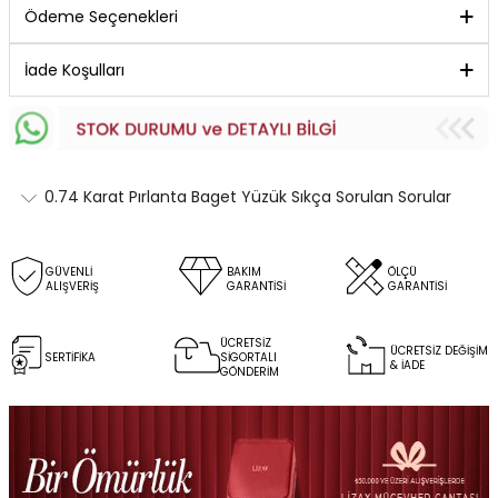
Ödeme Seçenekleri
İade Koşulları
0.74 Karat Pırlanta Baget Yüzük Sıkça Sorulan Sorular
GÜVENLİ
BAKIM
ÖLÇÜ
ALIŞVERİŞ
GARANTİSİ
GARANTİSİ
ÜCRETSİZ
ÜCRETSİZ DEĞİŞİM
SERTİFİKA
SİGORTALI
& İADE
GÖNDERİM