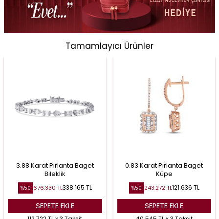
Tamamlayıcı Ürünler
3.88 Karat Pırlanta Baget
0.83 Karat Pırlanta Baget
Bileklik
Küpe
338.165
TL
121.636
TL
676.330
TL
243.272
TL
%
50
%
50
SEPETE EKLE
SEPETE EKLE
112.722 TL x 3 Taksit
40.545 TL x 3 Taksit