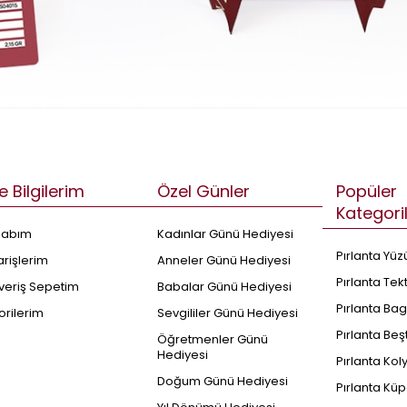
e Bilgilerim
Özel Günler
Popüler
Kategori
sabım
Kadınlar Günü Hediyesi
Pırlanta Yüz
arişlerim
Anneler Günü Hediyesi
Pırlanta Tek
şveriş Sepetim
Babalar Günü Hediyesi
Pırlanta Bag
orilerim
Sevgililer Günü Hediyesi
Pırlanta Beş
Öğretmenler Günü
Hediyesi
Pırlanta Kol
Doğum Günü Hediyesi
Pırlanta Küp