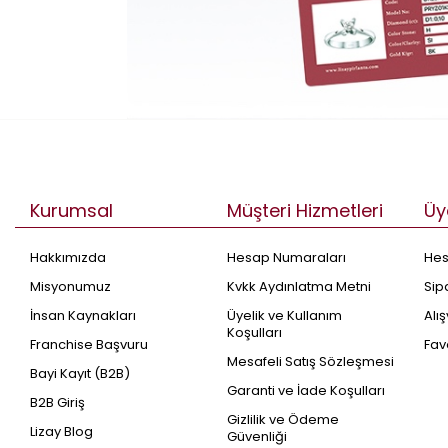
Kurumsal
Müşteri Hizmetleri
Üy
Hakkımızda
Hesap Numaraları
He
Misyonumuz
Kvkk Aydınlatma Metni
Sip
İnsan Kaynakları
Üyelik ve Kullanım
Alı
Koşulları
Franchise Başvuru
Fav
Mesafeli Satış Sözleşmesi
Bayi Kayıt (B2B)
Garanti ve İade Koşulları
B2B Giriş
Gizlilik ve Ödeme
Lizay Blog
Güvenliği