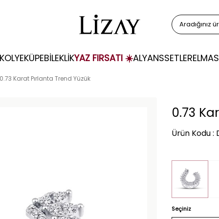
KOLYE
KÜPE
BİLEKLİK
YAZ FIRSATI ☀️
ALYANS
SETLER
ELMAS
0.73 Karat Pırlanta Trend Yüzük
0.73 Ka
Ürün Kodu :
Seçiniz