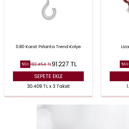
0.80 Karat Pırlanta Trend Kolye
Liz
91.227
TL
182.454
TL
%
50
%
50
SEPETE EKLE
30.409 TL x 3 Taksit
1