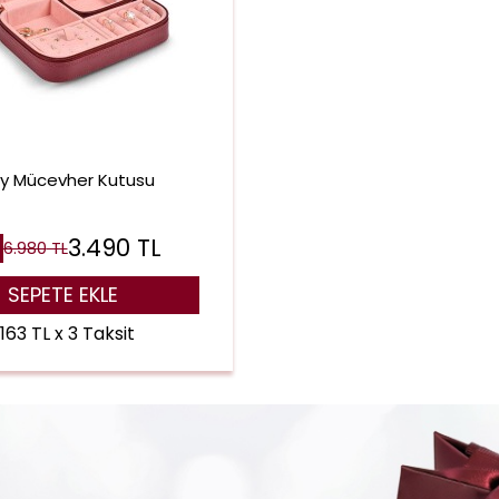
ay Mücevher Kutusu
3.490
TL
6.980
TL
SEPETE EKLE
.163 TL x 3 Taksit