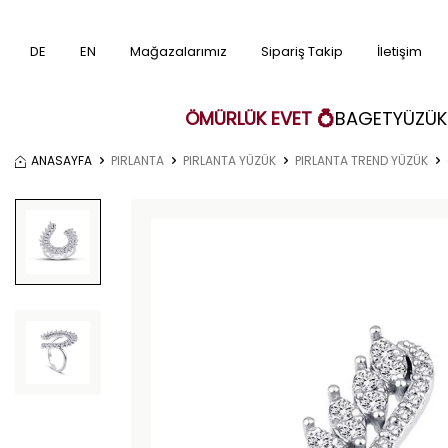
DE
EN
Mağazalarımız
Sipariş Takip
İletişim
ÖMÜRLÜK EVET 💍
BAGET
YÜZÜK
ANASAYFA
PIRLANTA
PIRLANTA YÜZÜK
PIRLANTA TREND YÜZÜK