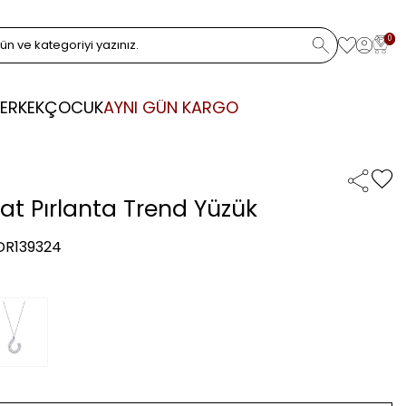
0
ERKEK
ÇOCUK
AYNI GÜN KARGO
rat Pırlanta Trend Yüzük
 DR139324