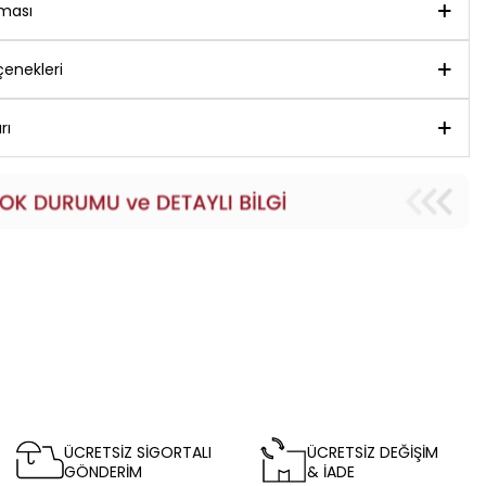
aması
enekleri
rı
ÜCRETSİZ SİGORTALI
ÜCRETSİZ DEĞİŞİM
GÖNDERİM
& İADE