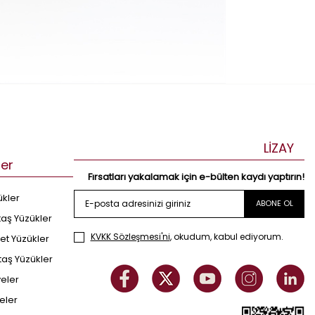
LİZAY
ler
Fırsatları yakalamak için e-bülten kaydı yaptırın!
ükler
ABONE OL
taş Yüzükler
KVKK Sözleşmesi'ni
, okudum, kabul ediyorum.
et Yüzükler
taş Yüzükler
yeler
eler