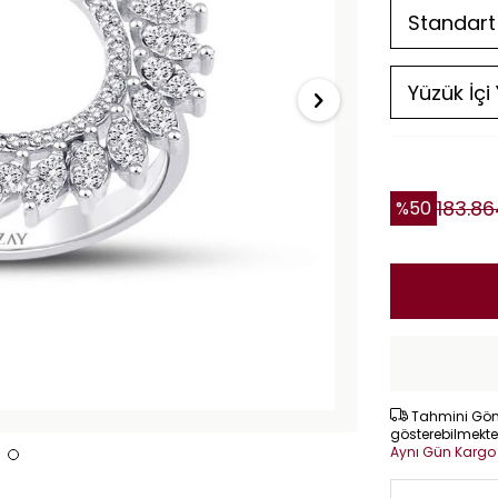
183.86
%
50
Tahmini Gönd
gösterebilmekte
Aynı Gün Karg