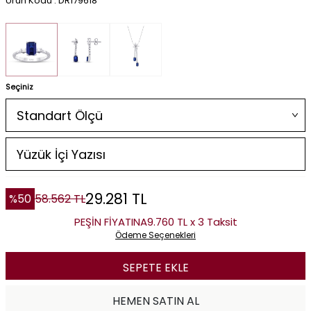
Ürün Kodu : DR179618
Seçiniz
29.281
TL
%
50
58.562
TL
PEŞİN FİYATINA
9.760 TL x 3 Taksit
Ödeme Seçenekleri
SEPETE EKLE
HEMEN SATIN AL