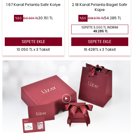
1.67 Karat Pırlanta Safir Kolye
2.18 Karat Pırlanta Baget Safir
Küpe
30.151
TL
54.285
TL
60.301
TL
108.570
TL
%
50
%
50
SEPETTE 5.000 TL İNDIRIM
49.285 TL
SEPETE EKLE
SEPETE EKLE
10.050 TL x 3 Taksit
16.428TL x 3 Taksit