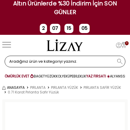
Altın Ürünlerde %30 İndirim İçin SON
GÜNLER
2
07
15
04
Gün
Saat
Dakika
Saniye
0
ÖMÜRLÜK EVET 💍
BAGET
YÜZÜK
KOLYE
KÜPE
BİLEKLİK
YAZ FIRSATI ☀️
ALYANS
SET
ANASAYFA
PIRLANTA
PIRLANTA YÜZÜK
PIRLANTA SAFİR YÜZÜK
0.71 Karat Pırlanta Safir Yüzük