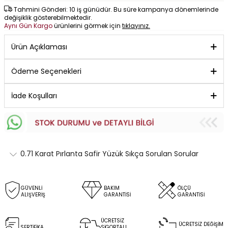
Tahmini Gönderi: 10 iş günüdür. Bu süre kampanya dönemlerinde
değişiklik gösterebilmektedir.
Aynı Gün Kargo
ürünlerini görmek için
tıklayınız.
Ürün Açıklaması
Ödeme Seçenekleri
İade Koşulları
0.71 Karat Pırlanta Safir Yüzük Sıkça Sorulan Sorular
GÜVENLİ
BAKIM
ÖLÇÜ
ALIŞVERİŞ
GARANTİSİ
GARANTİSİ
ÜCRETSİZ
ÜCRETSİZ DEĞİŞİM
SERTİFİKA
SİGORTALI