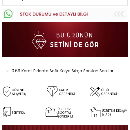
0.69 Karat Pırlanta Safir Kolye Sıkça Sorulan Sorular
GÜVENLİ
BAKIM
ÖLÇÜ
ALIŞVERİŞ
GARANTİSİ
GARANTİSİ
ÜCRETSİZ
ÜCRETSİZ DEĞİŞİM
SERTİFİKA
SİGORTALI
& İADE
GÖNDERİM