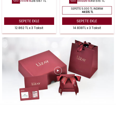
38.587
TL
49.515
TL
77.174
TL
99.029
TL
%
50
%
50
SEPETTE 5.000 TL İNDIRIM
44.515 TL
SEPETE EKLE
SEPETE EKLE
12.862 TL x 3 Taksit
14.838TL x 3 Taksit