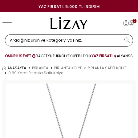
YAZ FIRSATI: 5.000 TL İNDIRIM
0
ÖMÜRLÜK EVET 💍
BAGET
YÜZÜK
KOLYE
KÜPE
BİLEKLİK
YAZ FIRSATI ☀️
ALYANS
SET
ANASAYFA
PIRLANTA
PIRLANTA KOLYE
PIRLANTA SAFİR KOLYE
0.69 Karat Pırlanta Safir Kolye