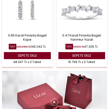
0.65 Karat Pırlanta Baget
0.47 Karat Pırlanta Baget
Küpe
Yarımtur Yüzük
145.042
TL
47.306
TL
290.084
TL
94.611
TL
%
50
%
50
SEPETE EKLE
SEPETE EKLE
48.347 TL x 3 Taksit
15.769 TL x 3 Taksit