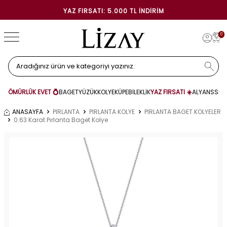
YAZ FIRSATI: 5.000 TL İNDIRIM
0
ÖMÜRLÜK EVET 💍
BAGET
YÜZÜK
KOLYE
KÜPE
BİLEKLİK
YAZ FIRSATI ☀️
ALYANS
SET
ANASAYFA
PIRLANTA
PIRLANTA KOLYE
PIRLANTA BAGET KOLYELER
0.63 Karat Pırlanta Baget Kolye