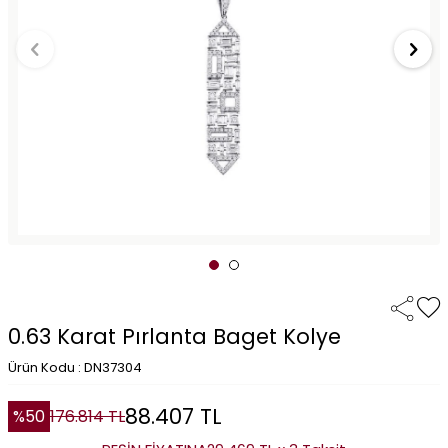
0.63 Karat Pırlanta Baget Kolye
Ürün Kodu : DN37304
88.407
TL
%
50
176.814
TL