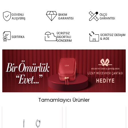
GÜVENLİ
BAKIM
ÖLÇÜ
ALIŞVERİŞ
GARANTİSİ
GARANTİSİ
ÜCRETSİZ
ÜCRETSİZ DEĞİŞİM
SERTİFİKA
SİGORTALI
& İADE
GÖNDERİM
Tamamlayıcı Ürünler