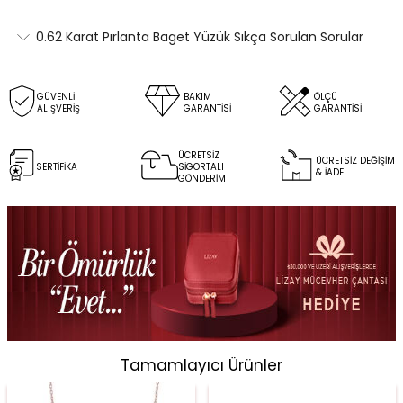
0.62 Karat Pırlanta Baget Yüzük Sıkça Sorulan Sorular
GÜVENLİ
BAKIM
ÖLÇÜ
ALIŞVERİŞ
GARANTİSİ
GARANTİSİ
ÜCRETSİZ
ÜCRETSİZ DEĞİŞİM
SERTİFİKA
SİGORTALI
& İADE
GÖNDERİM
Tamamlayıcı Ürünler