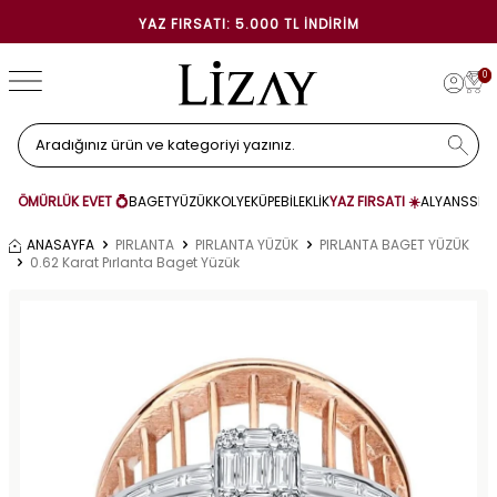
YAZ FIRSATI: 5.000 TL İNDIRIM
0
ÖMÜRLÜK EVET 💍
BAGET
YÜZÜK
KOLYE
KÜPE
BİLEKLİK
YAZ FIRSATI ☀️
ALYANS
SET
ANASAYFA
PIRLANTA
PIRLANTA YÜZÜK
PIRLANTA BAGET YÜZÜK
0.62 Karat Pırlanta Baget Yüzük