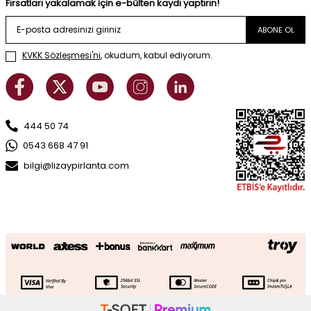
Fırsatları yakalamak için e-bülten kaydı yaptırın!
ABONE OL
KVKK Sözleşmesi'ni
, okudum, kabul ediyorum.
444 50 74
0543 668 47 91
bilgi@lizaypirlanta.com
0.62 Karat Pırlanta Baget Yüzük
SEPETE EKLE
180.245
TL
90.123
TL