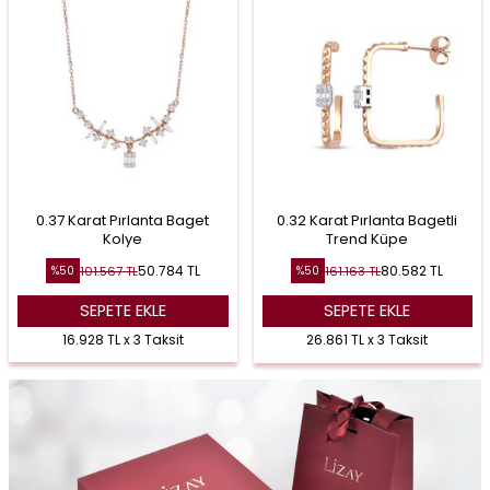
0.37 Karat Pırlanta Baget
0.32 Karat Pırlanta Bagetli
Kolye
Trend Küpe
50.784
TL
80.582
TL
101.567
TL
161.163
TL
%
50
%
50
SEPETE EKLE
SEPETE EKLE
16.928 TL x 3 Taksit
26.861 TL x 3 Taksit