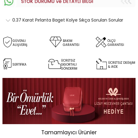
0.37 Karat Pırlanta Baget Kolye Sıkça Sorulan Sorular
GÜVENLİ
BAKIM
ÖLÇÜ
ALIŞVERİŞ
GARANTİSİ
GARANTİSİ
ÜCRETSİZ
ÜCRETSİZ DEĞİŞİM
SERTİFİKA
SİGORTALI
& İADE
GÖNDERİM
Tamamlayıcı Ürünler