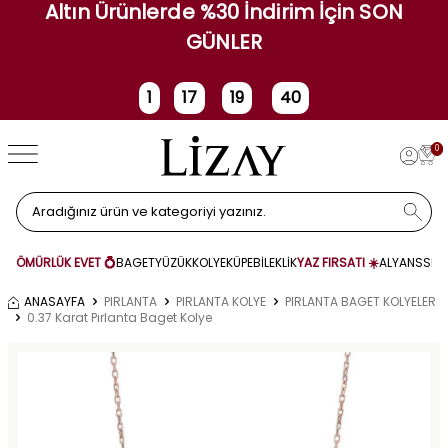
Altın Ürünlerde %30 İndirim İçin SON
GÜNLER
1
17
19
40
Gün
Saat
Dakika
Saniye
0
ÖMÜRLÜK EVET 💍
BAGET
YÜZÜK
KOLYE
KÜPE
BİLEKLİK
YAZ FIRSATI ☀️
ALYANS
SET
ANASAYFA
PIRLANTA
PIRLANTA KOLYE
PIRLANTA BAGET KOLYELER
0.37 Karat Pırlanta Baget Kolye