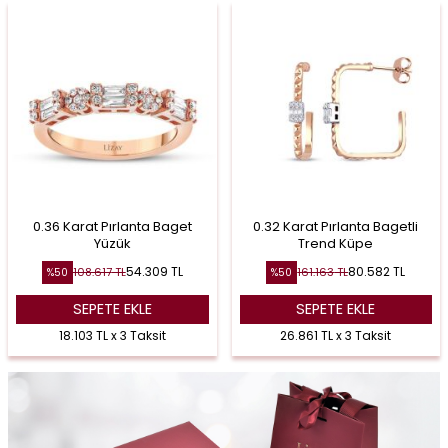
0.36 Karat Pırlanta Baget
0.32 Karat Pırlanta Bagetli
Yüzük
Trend Küpe
54.309
TL
80.582
TL
108.617
TL
161.163
TL
%
50
%
50
SEPETE EKLE
SEPETE EKLE
18.103 TL x 3 Taksit
26.861 TL x 3 Taksit