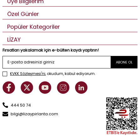
Üye Bilgilerim
Özel Günler
Popüler Kategoriler
LİZAY
Fırsatları yakalamak için e-bülten kaydı yaptırın!
ABONE OL
KVKK Sözleşmesi'ni
, okudum, kabul ediyorum.
444 50 74
bilgi@lizaypirlanta.com