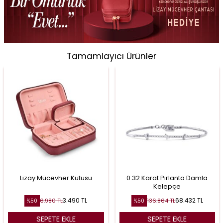
Tamamlayıcı Ürünler
Lizay Mücevher Kutusu
0.32 Karat Pırlanta Damla
Kelepçe
3.490
TL
68.432
TL
6.980
TL
136.864
TL
%
50
%
50
SEPETE EKLE
SEPETE EKLE