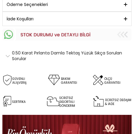
Ödeme Seçenekleri
İade Koşulları
0.50 Karat Pırlanta Damla Tektaş Yüzük Sıkça Sorulan
Sorular
GÜVENLİ
BAKIM
ÖLÇÜ
ALIŞVERİŞ
GARANTİSİ
GARANTİSİ
ÜCRETSİZ
ÜCRETSİZ DEĞİŞİM
SERTİFİKA
SİGORTALI
& İADE
GÖNDERİM