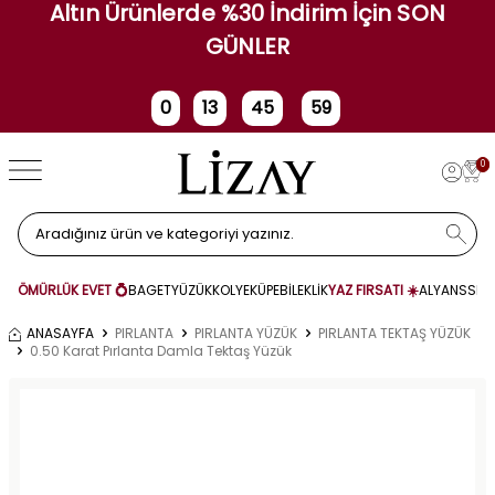
Altın Ürünlerde %30 İndirim İçin SON
GÜNLER
0
13
45
59
Gün
Saat
Dakika
Saniye
0
ÖMÜRLÜK EVET 💍
BAGET
YÜZÜK
KOLYE
KÜPE
BİLEKLİK
YAZ FIRSATI ☀️
ALYANS
SET
ANASAYFA
PIRLANTA
PIRLANTA YÜZÜK
PIRLANTA TEKTAŞ YÜZÜK
0.50 Karat Pırlanta Damla Tektaş Yüzük