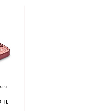
tusu
0
TL