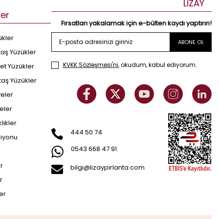
LİZAY
ler
Fırsatları yakalamak için e-bülten kaydı yaptırın!
ükler
ABONE OL
taş Yüzükler
KVKK Sözleşmesi'ni
, okudum, kabul ediyorum.
et Yüzükler
taş Yüzükler
yeler
eler
klikler
444 50 74
siyonu
0543 668 47 91
er
bilgi@lizaypirlanta.com
r
ler