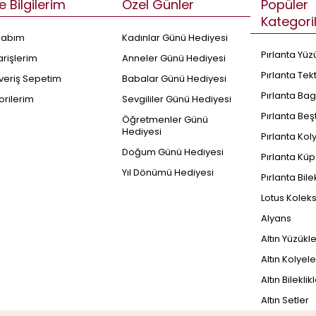
e Bilgilerim
Özel Günler
Popüler
Kategori
sabım
Kadınlar Günü Hediyesi
Pırlanta Yüz
arişlerim
Anneler Günü Hediyesi
Pırlanta Tek
şveriş Sepetim
Babalar Günü Hediyesi
Pırlanta Bag
orilerim
Sevgililer Günü Hediyesi
Pırlanta Beş
Öğretmenler Günü
Hediyesi
Pırlanta Kol
Doğum Günü Hediyesi
Pırlanta Küp
Yıl Dönümü Hediyesi
Pırlanta Bile
Lotus Kolek
Alyans
Altın Yüzükl
Altın Kolyele
Altın Bileklik
Altın Setler