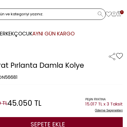
0
ERKEK
ÇOCUK
AYNI GÜN KARGO
rat Pırlanta Damla Kolye
 DN56681
PEŞİN FİYATINA
45.050
TL
9
TL
15.017 TL x 3 Taksit
Ödeme Seçenekleri
SEPETE EKLE