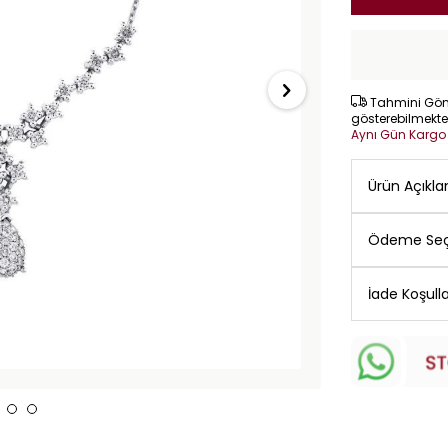
Tahmini Gönd
gösterebilmekte
Aynı Gün Karg
Ürün Açıkl
Ödeme Seç
İade Koşulla