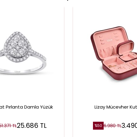
at Pırlanta Damla Yüzük
Lizay Mücevher Ku
25.686
TL
3.49
51.371
TL
6.980
TL
%
50