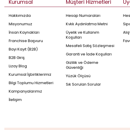
Kurumsal
Müşteri Hizmetleri
Üy
Hakkımızda
Hesap Numaraları
He
Misyonumuz
Kvkk Aydınlatma Metni
Sip
İnsan Kaynakları
Üyelik ve Kullanım
Alı
Koşulları
Franchise Başvuru
Fav
Mesafeli Satış Sözleşmesi
Bayi Kayıt (B2B)
Garanti ve İade Koşulları
B2B Giriş
Gizlilik ve Ödeme
Lizay Blog
Güvenliği
Kurumsal İşbirliklerimiz
Yüzük Ölçüsü
Bilgi Toplumu Hizmetleri
Sık Sorulan Sorular
Kampanyalarımız
İletişim