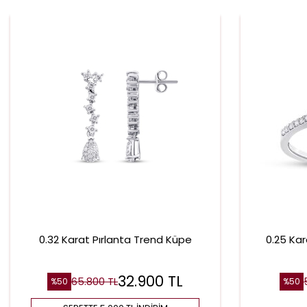
0.32 Karat Pırlanta Trend Küpe
0.25 Kar
32.900
TL
65.800
TL
%
50
%
50