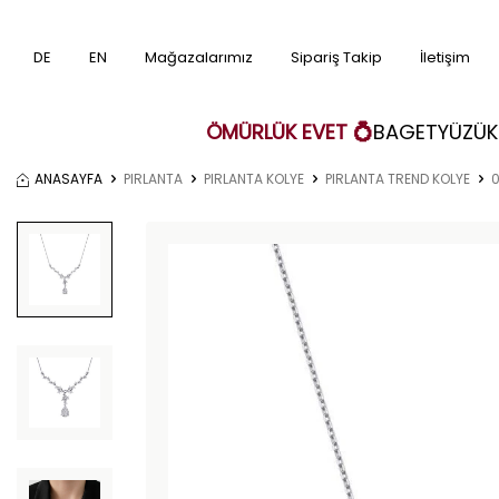
DE
EN
Mağazalarımız
Sipariş Takip
İletişim
ÖMÜRLÜK EVET 💍
BAGET
YÜZÜK
ANASAYFA
PIRLANTA
PIRLANTA KOLYE
PIRLANTA TREND KOLYE
0