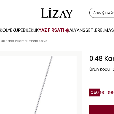
KOLYE
KÜPE
BİLEKLİK
YAZ FIRSATI ☀️
ALYANS
SETLER
ELMAS
.48 Karat Pırlanta Damla Kolye
0.48 Ka
Ürün Kodu :
90.09
%
50