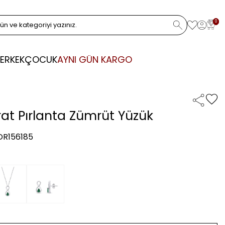
0
ERKEK
ÇOCUK
AYNI GÜN KARGO
rat Pırlanta Zümrüt Yüzük
 DR156185