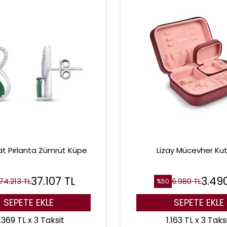
rat Pırlanta Zümrüt Küpe
Lizay Mücevher Ku
37.107
TL
3.49
74.213
TL
6.980
TL
%
50
SEPETE EKLE
SEPETE EKLE
.369 TL x 3 Taksit
1.163 TL x 3 Taks