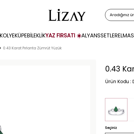
KOLYE
KÜPE
BİLEKLİK
YAZ FIRSATI ☀️
ALYANS
SETLER
ELMAS
0.43 Karat Pırlanta Zümrüt Yüzük
0.43 Ka
Ürün Kodu :
Seçiniz