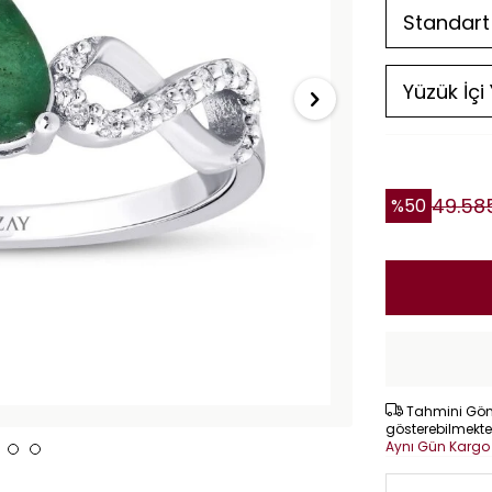
49.58
%
50
Tahmini Gönd
gösterebilmekte
Aynı Gün Karg