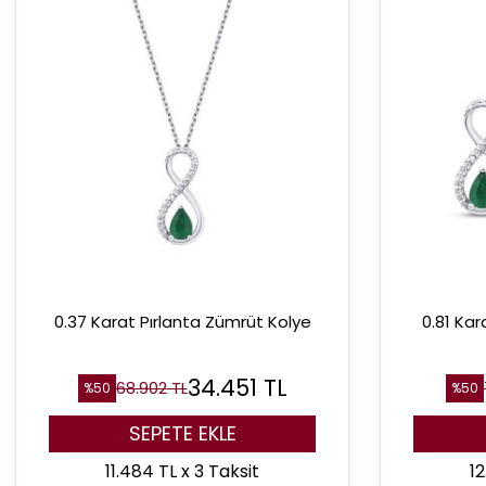
0.37 Karat Pırlanta Zümrüt Kolye
0.81 Ka
34.451
TL
68.902
TL
%
50
%
50
SEPETE EKLE
11.484 TL x 3 Taksit
12