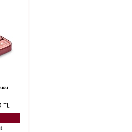
tusu
0
TL
it