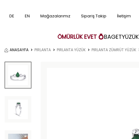
DE
EN
Mağazalarımız
Sipariş Takip
İletişim
ÖMÜRLÜK EVET 💍
BAGET
YÜZÜK
ANASAYFA
PIRLANTA
PIRLANTA YÜZÜK
PIRLANTA ZÜMRÜT YÜZÜK