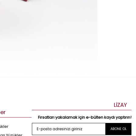
LİZAY
ler
Fırsatları yakalamak için e-bülten kaydı yaptırın!
ükler
ABONE OL
taş Yüzükler