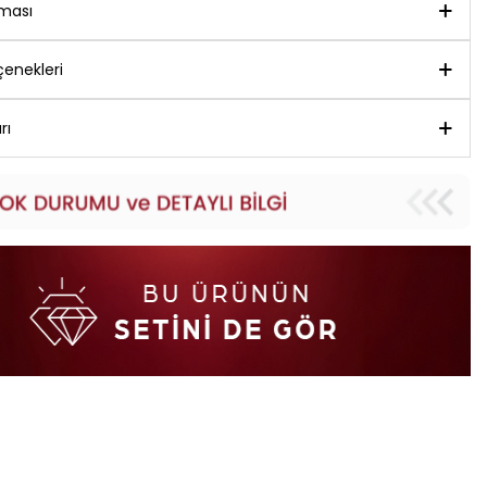
aması
enekleri
rı