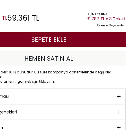
PEŞİN FİYATINA
59.361
TL
2
TL
19.787 TL x 3 Taksit
Ödeme Seçenekleri
SEPETE EKLE
HEMEN SATIN AL
eri: 10 iş günüdür. Bu süre kampanya dönemlerinde değişiklik
dir.
o
ürünlerini görmek için
tıklayınız.
aması
enekleri
rı