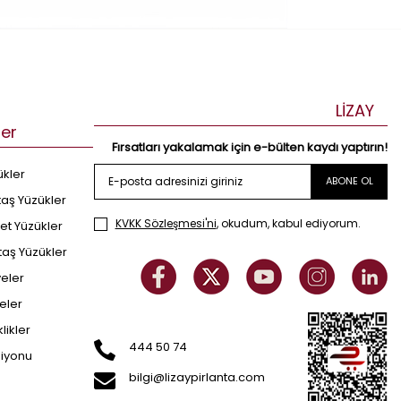
LİZAY
ler
Fırsatları yakalamak için e-bülten kaydı yaptırın!
ükler
ABONE OL
taş Yüzükler
KVKK Sözleşmesi'ni
, okudum, kabul ediyorum.
et Yüzükler
taş Yüzükler
yeler
eler
klikler
444 50 74
siyonu
bilgi@lizaypirlanta.com