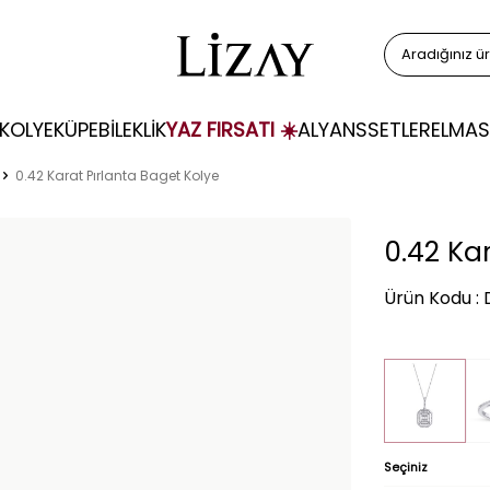
KOLYE
KÜPE
BİLEKLİK
YAZ FIRSATI ☀️
ALYANS
SETLER
ELMAS
0.42 Karat Pırlanta Baget Kolye
0.42 Ka
Ürün Kodu :
Seçiniz