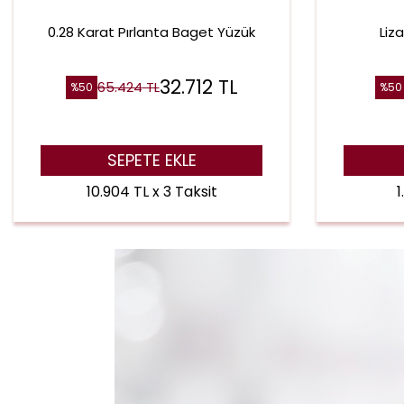
0.28 Karat Pırlanta Baget Yüzük
Liz
32.712
TL
65.424
TL
%
50
%
50
SEPETE EKLE
10.904 TL x 3 Taksit
1