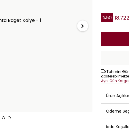
118.72
%
50
Tahmini Gönd
gösterebilmekte
Aynı Gün Karg
Ürün Açıkl
Ödeme Seç
İade Koşulla