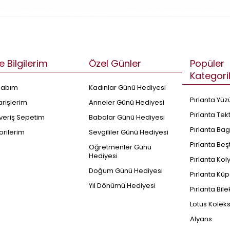
e Bilgilerim
Özel Günler
Popüler
Kategori
sabım
Kadınlar Günü Hediyesi
Pırlanta Yüz
arişlerim
Anneler Günü Hediyesi
Pırlanta Tek
şveriş Sepetim
Babalar Günü Hediyesi
Pırlanta Bag
orilerim
Sevgililer Günü Hediyesi
Pırlanta Beş
Öğretmenler Günü
Hediyesi
Pırlanta Kol
Doğum Günü Hediyesi
Pırlanta Küp
Yıl Dönümü Hediyesi
Pırlanta Bile
Lotus Kolek
Alyans