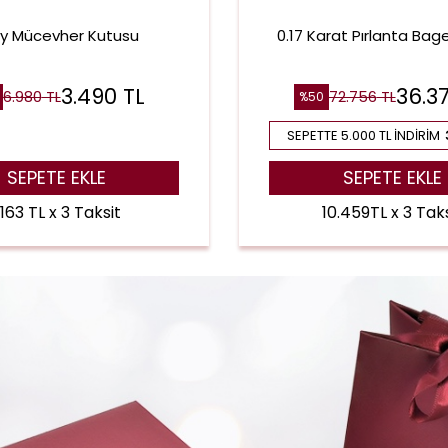
ay Mücevher Kutusu
0.17 Karat Pırlanta Baget
3.490
TL
36.3
6.980
TL
72.756
TL
%
50
SEPETTE 5.000 TL İNDIRIM
SEPETE EKLE
SEPETE EKLE
.163 TL x 3 Taksit
10.459TL x 3 Taks