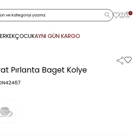
0
ERKEK
ÇOCUK
AYNI GÜN KARGO
rat Pırlanta Baget Kolye
 DN42467