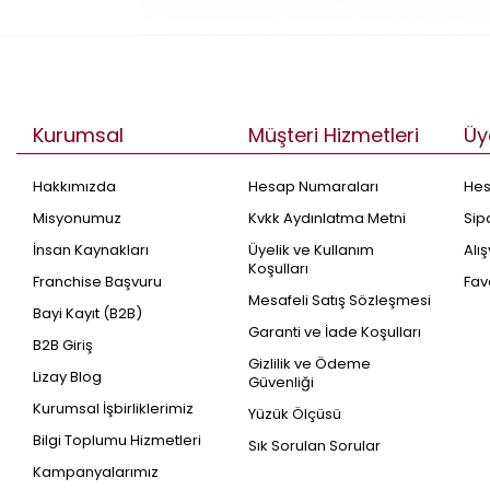
Kurumsal
Müşteri Hizmetleri
Üy
Hakkımızda
Hesap Numaraları
He
Misyonumuz
Kvkk Aydınlatma Metni
Sip
İnsan Kaynakları
Üyelik ve Kullanım
Alı
Koşulları
Franchise Başvuru
Fav
Mesafeli Satış Sözleşmesi
Bayi Kayıt (B2B)
Garanti ve İade Koşulları
B2B Giriş
Gizlilik ve Ödeme
Lizay Blog
Güvenliği
Kurumsal İşbirliklerimiz
Yüzük Ölçüsü
Bilgi Toplumu Hizmetleri
Sık Sorulan Sorular
Kampanyalarımız