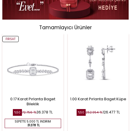
Tamamlayıcı Ürünler
FIRSAT
0.17 Karat Pırlanta Baget
1.00 Karat Pırlanta Baget Küpe
Bileklik
36.378
TL
126.477
TL
72.756
TL
252.954
TL
%
50
%
50
SEPETTE 5.000 TL İNDIRIM
31.378 TL