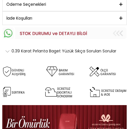
Ödeme Seçenekleri
İade Koşulları
0.39 Karat Pırlanta Baget Yüzük Sıkça Sorulan Sorular
GÜVENLİ
BAKIM
ÖLÇÜ
ALIŞVERİŞ
GARANTİSİ
GARANTİSİ
ÜCRETSİZ
ÜCRETSİZ DEĞİŞİM
SERTİFİKA
SİGORTALI
& İADE
GÖNDERİM