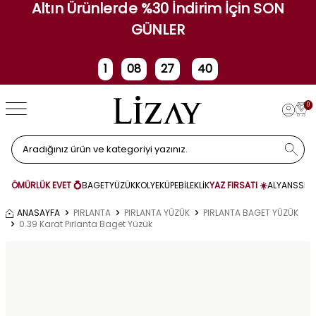
Altın Ürünlerde %30 İndirim İçin SON
GÜNLER
1
08
27
40
Gün
Saat
Dakika
Saniye
0
ÖMÜRLÜK EVET 💍
BAGET
YÜZÜK
KOLYE
KÜPE
BİLEKLİK
YAZ FIRSATI ☀️
ALYANS
SET
ANASAYFA
PIRLANTA
PIRLANTA YÜZÜK
PIRLANTA BAGET YÜZÜK
0.39 Karat Pırlanta Baget Yüzük