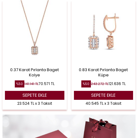
0.37 Karat Pırlanta Baget
0.83 Karat Pırlanta Baget
Kolye
Küpe
70.571
TL
121.636
TL
141.141
TL
243.272
TL
%
50
%
50
SEPETE EKLE
SEPETE EKLE
23.524 TL x 3 Taksit
40.545 TL x 3 Taksit