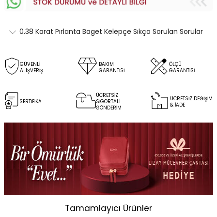
0.38 Karat Pırlanta Baget Kelepçe Sıkça Sorulan Sorular
GÜVENLİ
BAKIM
ÖLÇÜ
ALIŞVERİŞ
GARANTİSİ
GARANTİSİ
ÜCRETSİZ
ÜCRETSİZ DEĞİŞİM
SERTİFİKA
SİGORTALI
& İADE
GÖNDERİM
Tamamlayıcı Ürünler