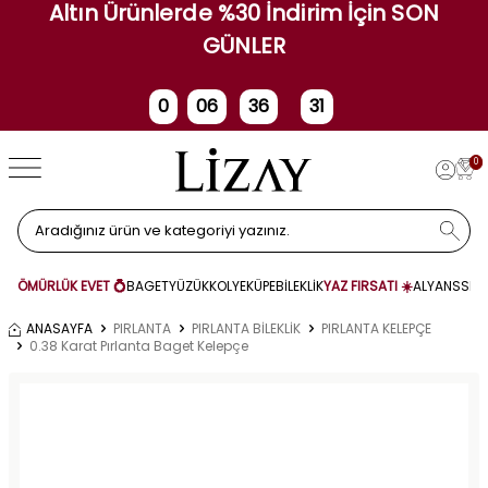
Altın Ürünlerde %30 İndirim İçin SON
GÜNLER
0
06
36
31
Gün
Saat
Dakika
Saniye
0
ÖMÜRLÜK EVET 💍
BAGET
YÜZÜK
KOLYE
KÜPE
BİLEKLİK
YAZ FIRSATI ☀️
ALYANS
SET
ANASAYFA
PIRLANTA
PIRLANTA BİLEKLİK
PIRLANTA KELEPÇE
0.38 Karat Pırlanta Baget Kelepçe