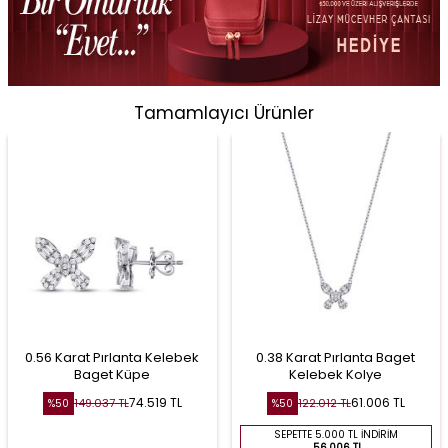
Tamamlayıcı Ürünler
0.56 Karat Pırlanta Kelebek
0.38 Karat Pırlanta Baget
Baget Küpe
Kelebek Kolye
74.519
TL
61.006
TL
149.037
TL
122.012
TL
%
50
%
50
SEPETTE 5.000 TL İNDIRIM
56.006 TL