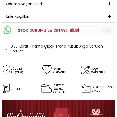
Ödeme Seçenekleri
İade Koşulları
0.33 Karat Pırlanta Çiçek Trend Yüzük Sıkça Sorulan
Sorular
GÜVENLİ
BAKIM
ÖLÇÜ
ALIŞVERİŞ
GARANTİSİ
GARANTİSİ
ÜCRETSİZ
ÜCRETSİZ DEĞİŞİM
SERTİFİKA
SİGORTALI
& İADE
GÖNDERİM