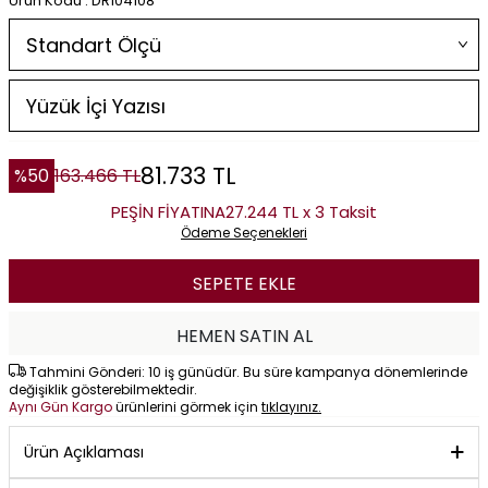
Ürün Kodu : DR104108
81.733
TL
%
50
163.466
TL
PEŞİN FİYATINA
27.244 TL x 3 Taksit
Ödeme Seçenekleri
SEPETE EKLE
HEMEN SATIN AL
Tahmini Gönderi: 10 iş günüdür. Bu süre kampanya dönemlerinde
değişiklik gösterebilmektedir.
Aynı Gün Kargo
ürünlerini görmek için
tıklayınız.
Ürün Açıklaması