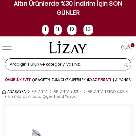
Altın Ürünlerde %30 İndirim İçin SON
GÜNLER
1
11
12
10
Gün
Saat
Dakika
Saniye
0
ÖMÜRLÜK EVET 💍
BAGET
YÜZÜK
KOLYE
KÜPE
BİLEKLİK
YAZ FIRSATI ☀️
ALYANS
SET
ANASAYFA
PIRLANTA
PIRLANTA YÜZÜK
PIRLANTA TREND YÜZÜK
0.33 Karat Pırlanta Çiçek Trend Yüzük