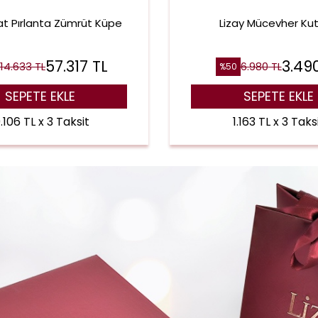
rat Pırlanta Zümrüt Küpe
Lizay Mücevher Ku
57.317
TL
3.49
114.633
TL
6.980
TL
%
50
SEPETE EKLE
SEPETE EKLE
9.106 TL x 3 Taksit
1.163 TL x 3 Taks