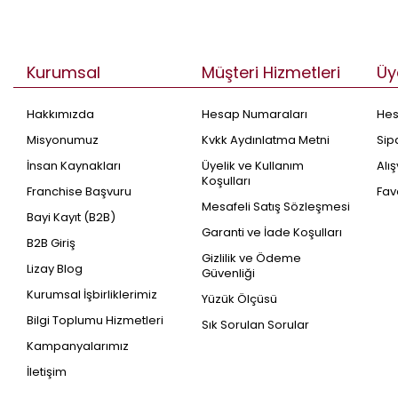
Kurumsal
Müşteri Hizmetleri
Üy
Hakkımızda
Hesap Numaraları
He
Misyonumuz
Kvkk Aydınlatma Metni
Sip
İnsan Kaynakları
Üyelik ve Kullanım
Alı
Koşulları
Franchise Başvuru
Fav
Mesafeli Satış Sözleşmesi
Bayi Kayıt (B2B)
Garanti ve İade Koşulları
B2B Giriş
Gizlilik ve Ödeme
Lizay Blog
Güvenliği
Kurumsal İşbirliklerimiz
Yüzük Ölçüsü
Bilgi Toplumu Hizmetleri
Sık Sorulan Sorular
Kampanyalarımız
İletişim