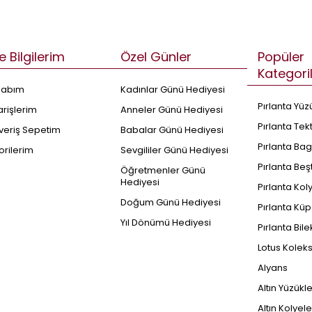
e Bilgilerim
Özel Günler
Popüler
Kategori
sabım
Kadınlar Günü Hediyesi
Pırlanta Yüz
arişlerim
Anneler Günü Hediyesi
Pırlanta Tek
şveriş Sepetim
Babalar Günü Hediyesi
Pırlanta Bag
orilerim
Sevgililer Günü Hediyesi
Pırlanta Beş
Öğretmenler Günü
Hediyesi
Pırlanta Kol
Doğum Günü Hediyesi
Pırlanta Küp
Yıl Dönümü Hediyesi
Pırlanta Bile
Lotus Kolek
Alyans
Altın Yüzükl
Altın Kolyele