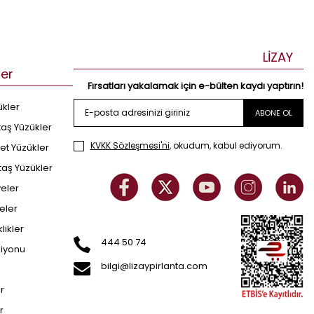
LİZAY
ler
Fırsatları yakalamak için e-bülten kaydı yaptırın!
ükler
ABONE OL
taş Yüzükler
KVKK Sözleşmesi'ni
, okudum, kabul ediyorum.
et Yüzükler
taş Yüzükler
yeler
eler
klikler
444 50 74
siyonu
bilgi@lizaypirlanta.com
er
r