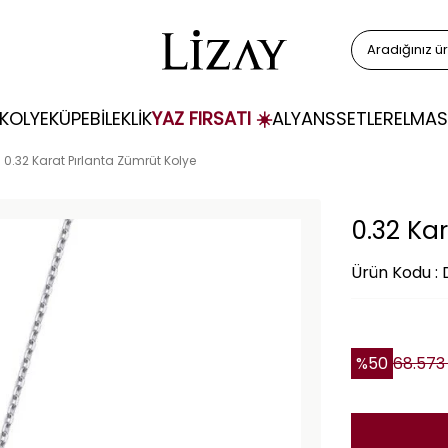
KOLYE
KÜPE
BİLEKLİK
YAZ FIRSATI ☀️
ALYANS
SETLER
ELMAS
0.32 Karat Pırlanta Zümrüt Kolye
0.32 Ka
Ürün Kodu :
%
50
68.573