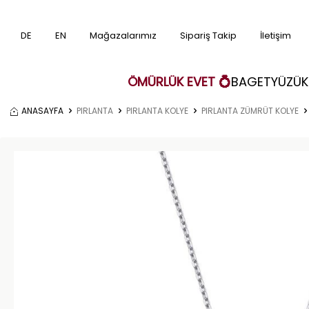
DE
EN
Mağazalarımız
Sipariş Takip
İletişim
ÖMÜRLÜK EVET 💍
BAGET
YÜZÜK
ANASAYFA
PIRLANTA
PIRLANTA KOLYE
PIRLANTA ZÜMRÜT KOLYE