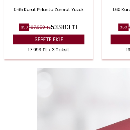
0.65 Karat Pırlanta Zümrüt Yüzük
1.60 Ka
53.980
TL
107.959
TL
%
50
%
50
SEPETE EKLE
17.993 TL x 3 Taksit
1