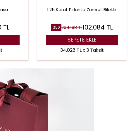
tusu
1.25 Karat Pırlanta Zümrüt Bileklik
0
TL
102.084
TL
204.168
TL
%
50
SEPETE EKLE
it
34.028 TL x 3 Taksit