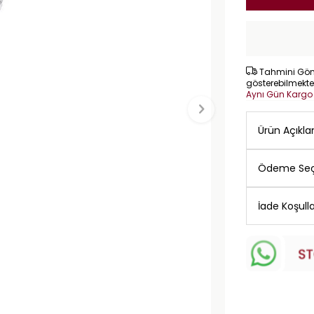
Tahmini Gönd
gösterebilmekte
Aynı Gün Karg
Ürün Açıkl
Ödeme Seç
İade Koşulla