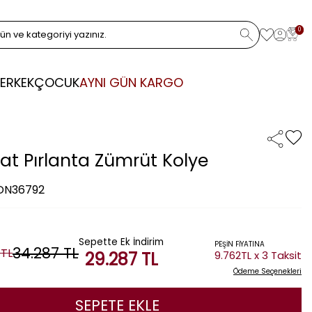
0
ERKEK
ÇOCUK
AYNI GÜN KARGO
rat Pırlanta Zümrüt Kolye
 DN36792
Sepette Ek İndirim
PEŞİN FİYATINA
34.287
TL
TL
29.287
TL
9.762TL x 3 Taksit
Ödeme Seçenekleri
SEPETE EKLE