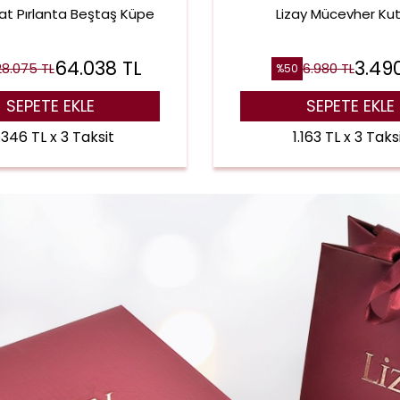
at Pırlanta Beştaş Küpe
Lizay Mücevher Ku
64.038
TL
3.49
28.075
TL
6.980
TL
%
50
SEPETE EKLE
SEPETE EKLE
.346 TL x 3 Taksit
1.163 TL x 3 Taks