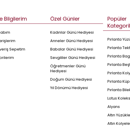
e Bilgilerim
Özel Günler
Popüler
Kategori
sabım
Kadınlar Günü Hediyesi
Pırlanta Yüz
arişlerim
Anneler Günü Hediyesi
Pırlanta Tek
şveriş Sepetim
Babalar Günü Hediyesi
Pırlanta Bag
orilerim
Sevgililer Günü Hediyesi
Pırlanta Beş
Öğretmenler Günü
Hediyesi
Pırlanta Kol
Doğum Günü Hediyesi
Pırlanta Küp
Yıl Dönümü Hediyesi
Pırlanta Bile
Lotus Kolek
Alyans
Altın Yüzükl
Altın Kolyele