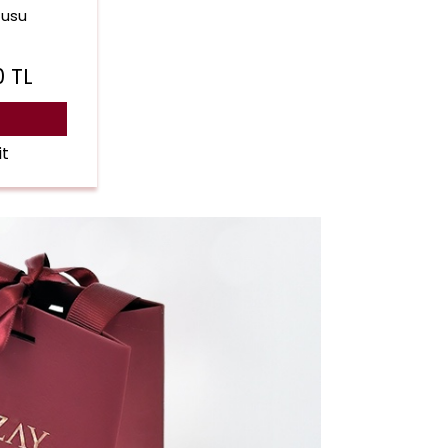
tusu
0
TL
it