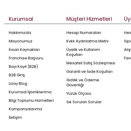
Kurumsal
Müşteri Hizmetleri
Üy
Hakkımızda
Hesap Numaraları
He
Misyonumuz
Kvkk Aydınlatma Metni
Sip
İnsan Kaynakları
Üyelik ve Kullanım
Alı
Koşulları
Franchise Başvuru
Fav
Mesafeli Satış Sözleşmesi
Bayi Kayıt (B2B)
Garanti ve İade Koşulları
B2B Giriş
Gizlilik ve Ödeme
Lizay Blog
Güvenliği
Kurumsal İşbirliklerimiz
Yüzük Ölçüsü
Bilgi Toplumu Hizmetleri
Sık Sorulan Sorular
Kampanyalarımız
İletişim