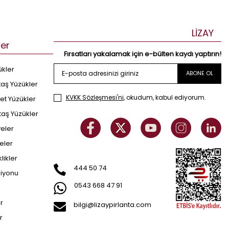
LİZAY
ler
Fırsatları yakalamak için e-bülten kaydı yaptırın!
ükler
ABONE OL
taş Yüzükler
KVKK Sözleşmesi'ni
, okudum, kabul ediyorum.
et Yüzükler
taş Yüzükler
yeler
eler
klikler
444 50 74
siyonu
0543 668 47 91
er
bilgi@lizaypirlanta.com
r