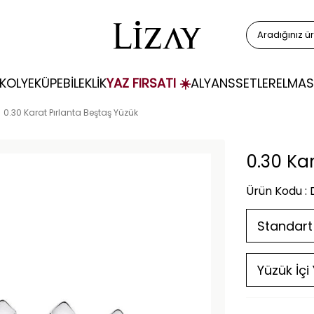
KOLYE
KÜPE
BİLEKLİK
YAZ FIRSATI ☀️
ALYANS
SETLER
ELMAS
0.30 Karat Pırlanta Beştaş Yüzük
0.30 Ka
Ürün Kodu :