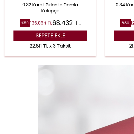
0.32 Karat Pırlanta Damla
0.34 Kar
Kelepçe
68.432
TL
136.864
TL
1
%
50
%
50
SEPETE EKLE
22.811 TL x 3 Taksit
21