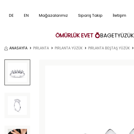
DE
EN
Mağazalarımız
Sipariş Takip
İletişim
ÖMÜRLÜK EVET 💍
BAGET
YÜZÜK
ANASAYFA
PIRLANTA
PIRLANTA YÜZÜK
PIRLANTA BEŞTAŞ YÜZÜK