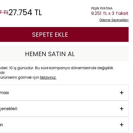
PEŞİN FİYATINA
27.754
TL
7
TL
9.251 TL x 3 Taksit
Ödeme Seçenekleri
SEPETE EKLE
HEMEN SATIN AL
eri: 10 iş günüdür. Bu süre kampanya dönemlerinde değişiklik
dir.
o
ürünlerini görmek için
tıklayınız.
aması
enekleri
rı