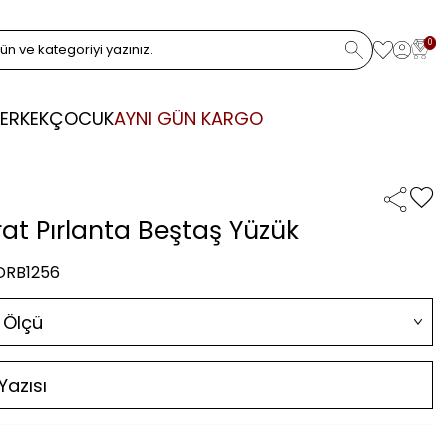
0
ERKEK
ÇOCUK
AYNI GÜN KARGO
rat Pırlanta Beştaş Yüzük
 DRB1256