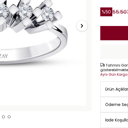
55.50
%
50
Tahmini Gönd
gösterebilmekte
Aynı Gün Karg
Ürün Açıkl
Ödeme Seç
İade Koşulla