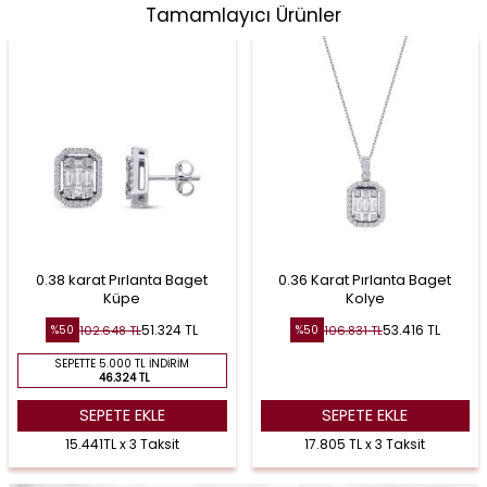
Tamamlayıcı Ürünler
0.38 karat Pırlanta Baget
0.36 Karat Pırlanta Baget
Küpe
Kolye
51.324
TL
53.416
TL
102.648
TL
106.831
TL
%
50
%
50
SEPETTE 5.000 TL İNDIRIM
46.324 TL
SEPETE EKLE
SEPETE EKLE
15.441TL x 3 Taksit
17.805 TL x 3 Taksit