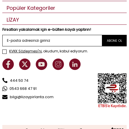
Popüler Kategoriler
LİZAY
Fırsatları yakalamak için e-bülten kaydı yaptırın!
ABONE OL
KVKK Sözleşmesi'ni
, okudum, kabul ediyorum.
444 50 74
0543 668 47 91
bilgi@lizaypirlanta.com