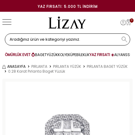
YAZ FIRSATI: 5.000 TL İNDIRIM
0
ÖMÜRLÜK EVET 💍
BAGET
YÜZÜK
KOLYE
KÜPE
BİLEKLİK
YAZ FIRSATI ☀️
ALYANS
SET
ANASAYFA
PIRLANTA
PIRLANTA YÜZÜK
PIRLANTA BAGET YÜZÜK
0.28 Karat Pırlanta Baget Yüzük