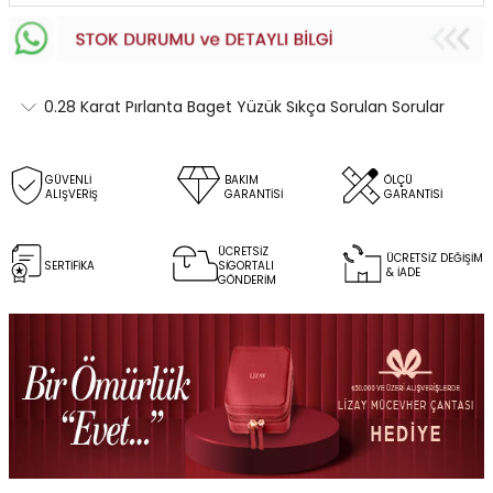
0.28 Karat Pırlanta Baget Yüzük Sıkça Sorulan Sorular
GÜVENLİ
BAKIM
ÖLÇÜ
ALIŞVERİŞ
GARANTİSİ
GARANTİSİ
ÜCRETSİZ
ÜCRETSİZ DEĞİŞİM
SERTİFİKA
SİGORTALI
& İADE
GÖNDERİM