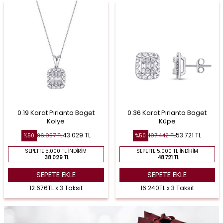
0.19 Karat Pırlanta Baget
0.36 Karat Pırlanta Baget
Kolye
Küpe
43.029
TL
53.721
TL
86.057
TL
107.442
TL
%
50
%
50
SEPETTE 5.000 TL İNDIRIM
SEPETTE 5.000 TL İNDIRIM
38.029 TL
48.721 TL
SEPETE EKLE
SEPETE EKLE
12.676TL x 3 Taksit
16.240TL x 3 Taksit