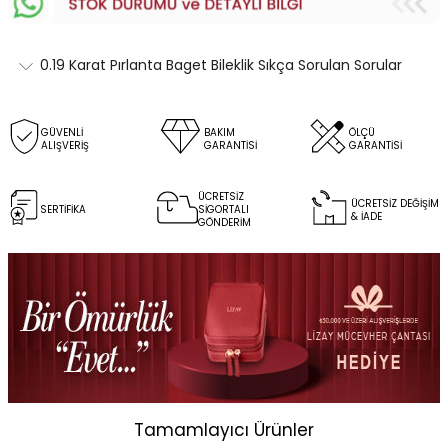
0.19 Karat Pırlanta Baget Bileklik Sıkça Sorulan Sorular
GÜVENLİ
BAKIM
ÖLÇÜ
ALIŞVERİŞ
GARANTİSİ
GARANTİSİ
ÜCRETSİZ
ÜCRETSİZ DEĞİŞİM
SERTİFİKA
SİGORTALI
& İADE
GÖNDERİM
Tamamlayıcı Ürünler