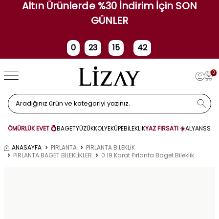
Altın Ürünlerde %30 İndirim İçin SON
GÜNLER
0
23
15
42
Gün
Saat
Dakika
Saniye
0
ÖMÜRLÜK EVET 💍
BAGET
YÜZÜK
KOLYE
KÜPE
BİLEKLİK
YAZ FIRSATI ☀️
ALYANS
SET
ANASAYFA
PIRLANTA
PIRLANTA BİLEKLİK
PIRLANTA BAGET BİLEKLİKLER
0.19 Karat Pırlanta Baget Bileklik