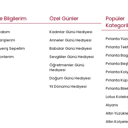
e Bilgilerim
Özel Günler
Popüler
Kategori
sabım
Kadınlar Günü Hediyesi
Pırlanta Yüz
arişlerim
Anneler Günü Hediyesi
Pırlanta Tek
şveriş Sepetim
Babalar Günü Hediyesi
Pırlanta Bag
orilerim
Sevgililer Günü Hediyesi
Pırlanta Beş
Öğretmenler Günü
Hediyesi
Pırlanta Kol
Doğum Günü Hediyesi
Pırlanta Küp
Yıl Dönümü Hediyesi
Pırlanta Bile
Lotus Kolek
Alyans
Altın Yüzükl
Altın Kolyele