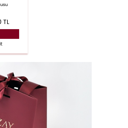
tusu
0
TL
it