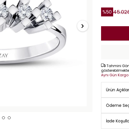
45.02
%
50
Tahmini Gönd
gösterebilmekte
Aynı Gün Karg
Ürün Açıkl
Ödeme Seç
İade Koşulla