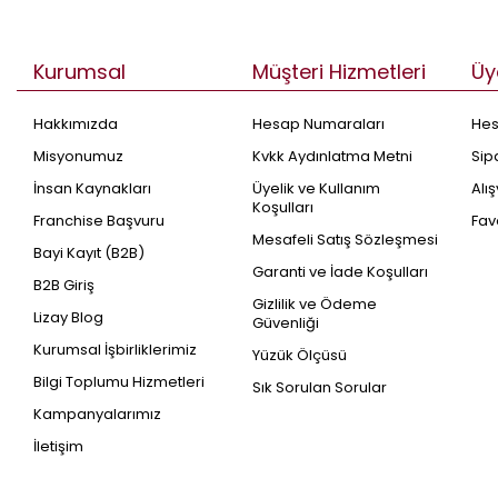
Kurumsal
Müşteri Hizmetleri
Üy
Hakkımızda
Hesap Numaraları
He
Misyonumuz
Kvkk Aydınlatma Metni
Sip
İnsan Kaynakları
Üyelik ve Kullanım
Alı
Koşulları
Franchise Başvuru
Fav
Mesafeli Satış Sözleşmesi
Bayi Kayıt (B2B)
Garanti ve İade Koşulları
B2B Giriş
Gizlilik ve Ödeme
Lizay Blog
Güvenliği
Kurumsal İşbirliklerimiz
Yüzük Ölçüsü
Bilgi Toplumu Hizmetleri
Sık Sorulan Sorular
Kampanyalarımız
İletişim