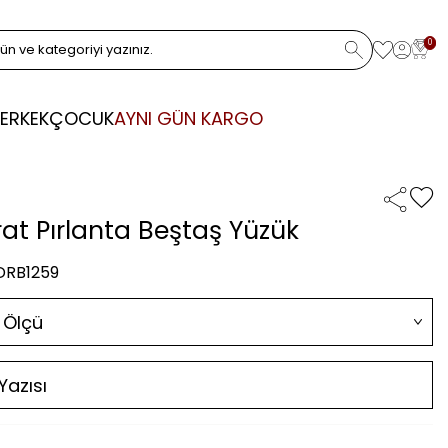
0
ERKEK
ÇOCUK
AYNI GÜN KARGO
rat Pırlanta Beştaş Yüzük
 DRB1259