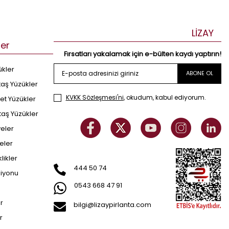
LİZAY
ler
Fırsatları yakalamak için e-bülten kaydı yaptırın!
ükler
ABONE OL
taş Yüzükler
KVKK Sözleşmesi'ni
, okudum, kabul ediyorum.
et Yüzükler
taş Yüzükler
yeler
eler
klikler
444 50 74
siyonu
0543 668 47 91
er
bilgi@lizaypirlanta.com
r