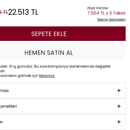
PEŞİN FİYATINA
22.513
TL
6
TL
7.504 TL x 3 Taksit
Ödeme Seçenekleri
SEPETE EKLE
HEMEN SATIN AL
eri: 10 iş günüdür. Bu süre kampanya dönemlerinde değişiklik
dir.
o
ürünlerini görmek için
tıklayınız.
aması
enekleri
rı