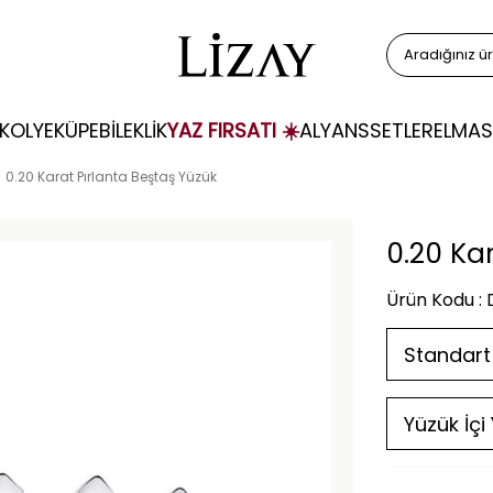
KOLYE
KÜPE
BİLEKLİK
YAZ FIRSATI ☀️
ALYANS
SETLER
ELMAS
0.20 Karat Pırlanta Beştaş Yüzük
0.20 Ka
Ürün Kodu :