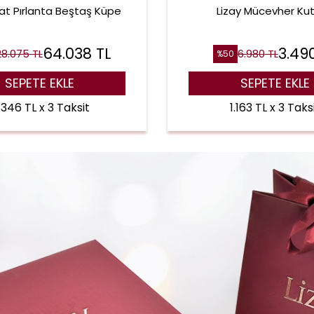
at Pırlanta Beştaş Küpe
Lizay Mücevher Ku
64.038
TL
3.49
28.075
TL
6.980
TL
%
50
SEPETE EKLE
SEPETE EKLE
.346 TL x 3 Taksit
1.163 TL x 3 Taks