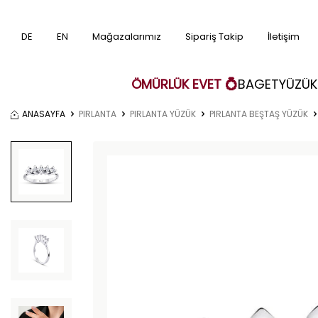
DE
EN
Mağazalarımız
Sipariş Takip
İletişim
ÖMÜRLÜK EVET 💍
BAGET
YÜZÜK
ANASAYFA
PIRLANTA
PIRLANTA YÜZÜK
PIRLANTA BEŞTAŞ YÜZÜK