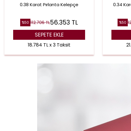
0.38 Karat Pırlanta Kelepçe
0.34 Kar
56.353
TL
112.706
TL
1
%
50
%
50
SEPETE EKLE
18.784 TL x 3 Taksit
21