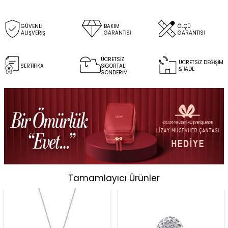
GÜVENLİ
BAKIM
ÖLÇÜ
ALIŞVERİŞ
GARANTİSİ
GARANTİSİ
ÜCRETSİZ
ÜCRETSİZ DEĞİŞİM
SERTİFİKA
SİGORTALI
& İADE
GÖNDERİM
Tamamlayıcı Ürünler