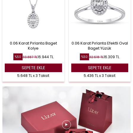
0.06 Karat Pırlanta Baget
0.06 Karat Pırlanta Efektli Oval
Kolye
Baget Yüzük
16.944
TL
16.309
TL
33.887
TL
32.618
TL
%
50
%
50
SEPETE EKLE
SEPETE EKLE
5.648 TL x 3 Taksit
5.436 TL x 3 Taksit