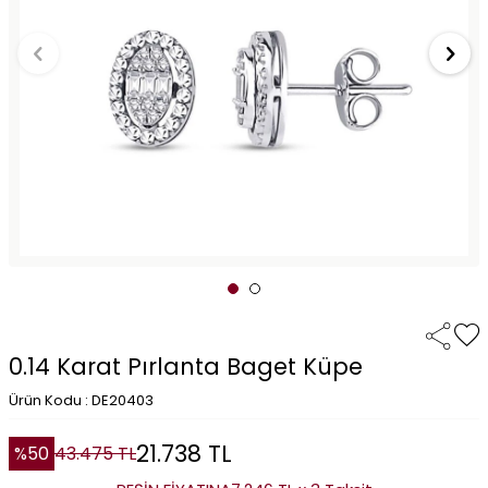
0.14 Karat Pırlanta Baget Küpe
Ürün Kodu : DE20403
21.738
TL
%
50
43.475
TL