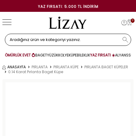
YAZ FIRSATI: 5.000 TL İNDIRIM
0
ÖMÜRLÜK EVET 💍
BAGET
YÜZÜK
KOLYE
KÜPE
BİLEKLİK
YAZ FIRSATI ☀️
ALYANS
SET
ANASAYFA
PIRLANTA
PIRLANTA KÜPE
PIRLANTA BAGET KÜPELER
0.14 Karat Pırlanta Baget Küpe