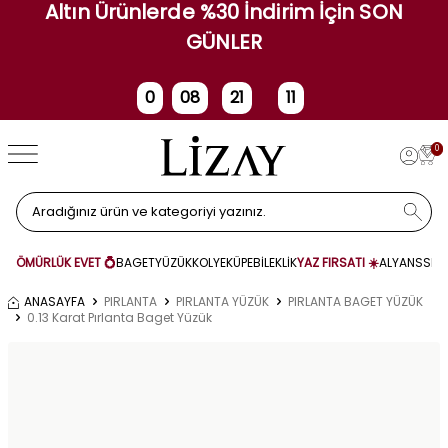
Altın Ürünlerde %30 İndirim İçin SON
GÜNLER
0
08
21
10
Gün
Saat
Dakika
Saniye
0
ÖMÜRLÜK EVET 💍
BAGET
YÜZÜK
KOLYE
KÜPE
BİLEKLİK
YAZ FIRSATI ☀️
ALYANS
SET
ANASAYFA
PIRLANTA
PIRLANTA YÜZÜK
PIRLANTA BAGET YÜZÜK
0.13 Karat Pırlanta Baget Yüzük