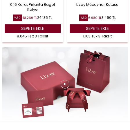
0.16 Karat Pırlanta Baget
Lizay Mücevher Kutusu
Kolye
24.135
TL
3.490
TL
48.269
TL
6.980
TL
%
50
%
50
SEPETE EKLE
SEPETE EKLE
8.045 TL x 3 Taksit
1.163 TL x 3 Taksit