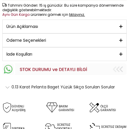
Tahmini Gönderi: 15 iş günüdür. Bu süre kampanya dönemlerinde
değişiklik gösterebilmektedir.
Aynı Gün Kargo
ürünlerini görmek için
tıklayınız.
Ürün Açıklaması
Ödeme Seçenekleri
İade Koşulları
0.13 Karat Pırlanta Baget Yüzük Sıkça Sorulan Sorular
GÜVENLİ
BAKIM
ÖLÇÜ
ALIŞVERİŞ
GARANTİSİ
GARANTİSİ
ÜCRETSİZ
ÜCRETSİZ DEĞİŞİM
SERTİFİKA
SİGORTALI