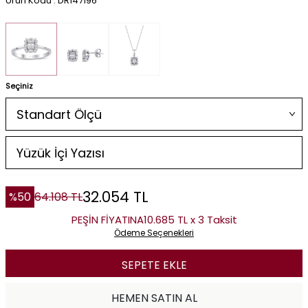
Ürün Kodu : DR147196
Seçiniz
32.054
TL
%
50
64.108
TL
PEŞİN FİYATINA
10.685 TL x 3 Taksit
Ödeme Seçenekleri
SEPETE EKLE
HEMEN SATIN AL