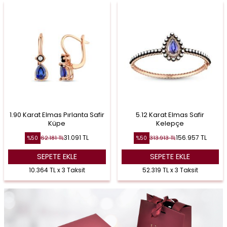
1.90 Karat Elmas Pırlanta Safir
5.12 Karat Elmas Safir
Küpe
Kelepçe
31.091
TL
156.957
TL
62.181
TL
313.913
TL
%
50
%
50
SEPETE EKLE
SEPETE EKLE
10.364 TL x 3 Taksit
52.319 TL x 3 Taksit