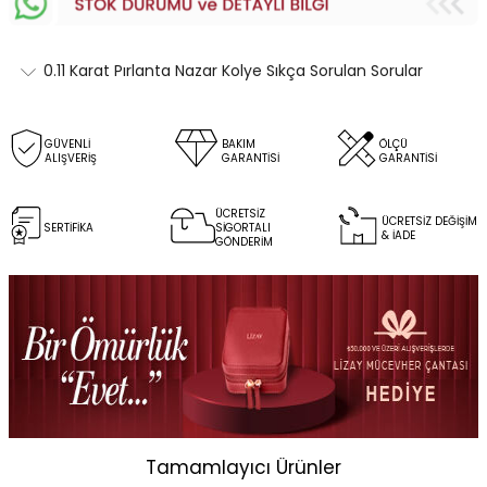
0.11 Karat Pırlanta Nazar Kolye Sıkça Sorulan Sorular
GÜVENLİ
BAKIM
ÖLÇÜ
ALIŞVERİŞ
GARANTİSİ
GARANTİSİ
ÜCRETSİZ
ÜCRETSİZ DEĞİŞİM
SERTİFİKA
SİGORTALI
& İADE
GÖNDERİM
Tamamlayıcı Ürünler