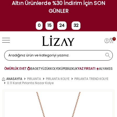
Altın Ürünlerde %30 İndirim İçin SON
GÜNLER
0
15
24
32
Gün
Saat
Dakika
Saniye
0
ÖMÜRLÜK EVET 💍
BAGET
YÜZÜK
KOLYE
KÜPE
BİLEKLİK
YAZ FIRSATI ☀️
ALYANS
SET
ANASAYFA
PIRLANTA
PIRLANTA KOLYE
PIRLANTA TREND KOLYE
0.11 Karat Pırlanta Nazar Kolye