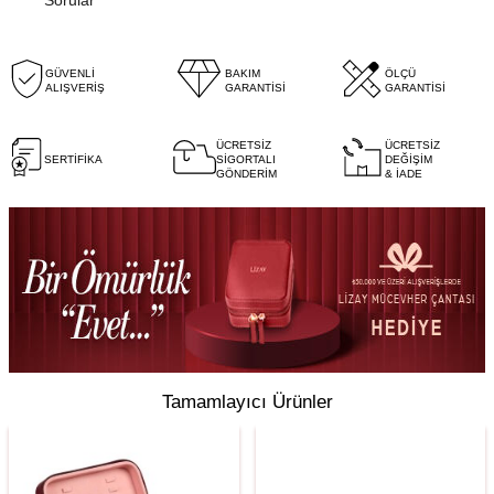
GÜVENLİ
BAKIM
ÖLÇÜ
ALIŞVERİŞ
GARANTİSİ
GARANTİSİ
ÜCRETSİZ
ÜCRETSİZ
SERTİFİKA
SİGORTALI
DEĞİŞİM
GÖNDERİM
& İADE
Tamamlayıcı Ürünler