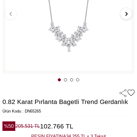
0.82 Karat Pırlanta Bagetli Trend Gerdanlık
Ürün Kodu : DN65265
102.766
TL
%
50
205.531
TL
PEŞİN FİYATINA
34.255 TL x 3 Taksit