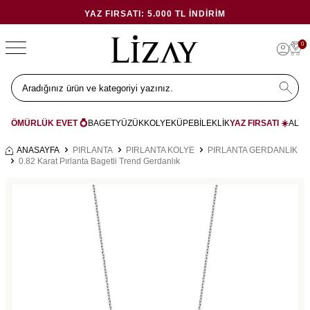
YAZ FIRSATI: 5.000 TL İNDIRIM
0
ÖMÜRLÜK EVET 💍
BAGET
YÜZÜK
KOLYE
KÜPE
BİLEKLİK
YAZ FIRSATI ☀️
ALYA
ANASAYFA
PIRLANTA
PIRLANTA KOLYE
PIRLANTA GERDANLIK
0.82 Karat Pırlanta Bagetli Trend Gerdanlık