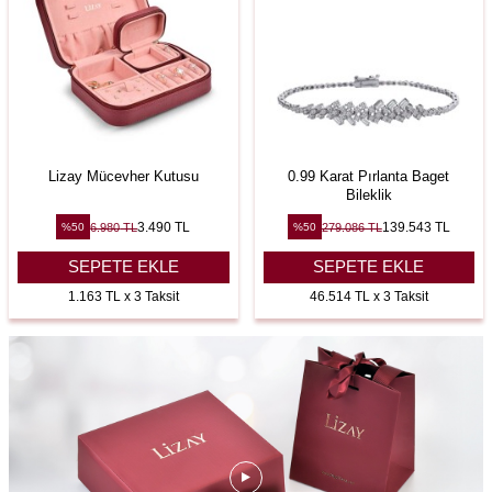
Lizay Mücevher Kutusu
0.99 Karat Pırlanta Baget
Bileklik
3.490
TL
139.543
TL
6.980
TL
279.086
TL
%
50
%
50
SEPETE EKLE
SEPETE EKLE
1.163 TL x 3 Taksit
46.514 TL x 3 Taksit