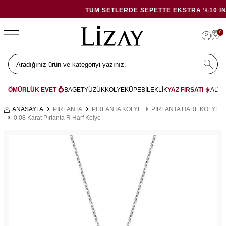
TÜM SETLERDE SEPETTE EKSTRA %10 İNDIRIM
0
ÖMÜRLÜK EVET 💍
BAGET
YÜZÜK
KOLYE
KÜPE
BİLEKLİK
YAZ FIRSATI ☀️
ALYA
ANASAYFA
PIRLANTA
PIRLANTA KOLYE
PIRLANTA HARF KOLYE
0.08 Karat Pırlanta R Harf Kolye