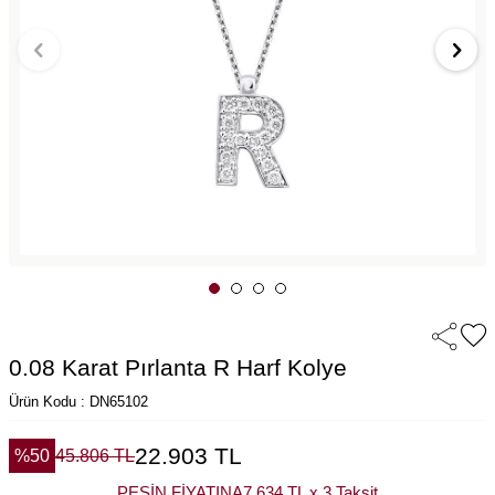
0.08 Karat Pırlanta R Harf Kolye
Ürün Kodu : DN65102
22.903
TL
%
50
45.806
TL
PEŞİN FİYATINA
7.634 TL x 3 Taksit