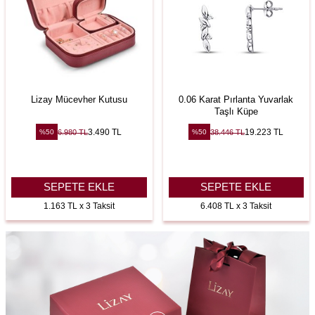
Lizay Mücevher Kutusu
0.06 Karat Pırlanta Yuvarlak
Taşlı Küpe
3.490
TL
19.223
TL
6.980
TL
38.446
TL
%
50
%
50
SEPETE EKLE
SEPETE EKLE
1.163 TL x 3 Taksit
6.408 TL x 3 Taksit