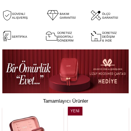
GÜVENLİ
BAKIM
ÖLÇÜ
ALIŞVERİŞ
GARANTİSİ
GARANTİSİ
ÜCRETSİZ
ÜCRETSİZ
SERTİFİKA
SİGORTALI
DEĞİŞİM
GÖNDERİM
& İADE
Tamamlayıcı Ürünler
YENI