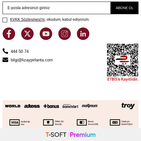
ABONE OL
KVKK Sözleşmesi'ni
, okudum, kabul ediyorum.
444 50 74
bilgi@lizaypirlanta.com
0.08 Karat Pırlanta R Harf Kolye
SEPETE EKLE
45.806
TL
22.903
TL