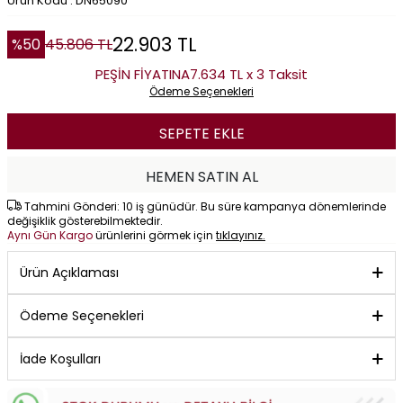
Ürün Kodu : DN65090
22.903
TL
%
50
45.806
TL
PEŞİN FİYATINA
7.634 TL x 3 Taksit
Ödeme Seçenekleri
SEPETE EKLE
HEMEN SATIN AL
Tahmini Gönderi: 10 iş günüdür. Bu süre kampanya dönemlerinde
değişiklik gösterebilmektedir.
Aynı Gün Kargo
ürünlerini görmek için
tıklayınız.
Ürün Açıklaması
Ödeme Seçenekleri
İade Koşulları