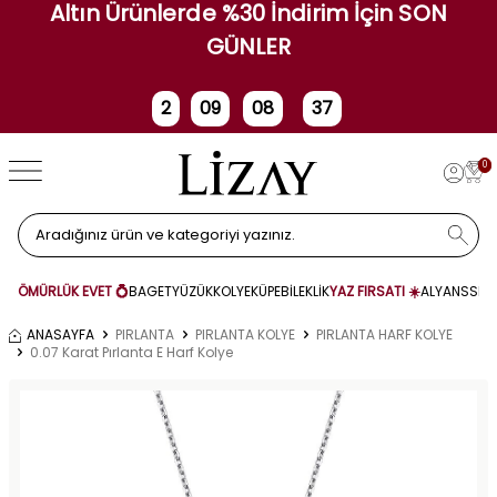
Altın Ürünlerde %30 İndirim İçin SON
GÜNLER
2
09
08
37
Gün
Saat
Dakika
Saniye
0
ÖMÜRLÜK EVET 💍
BAGET
YÜZÜK
KOLYE
KÜPE
BİLEKLİK
YAZ FIRSATI ☀️
ALYANS
SET
ANASAYFA
PIRLANTA
PIRLANTA KOLYE
PIRLANTA HARF KOLYE
0.07 Karat Pırlanta E Harf Kolye