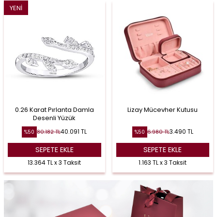
YENI
0.26 Karat Pırlanta Damla
Lizay Mücevher Kutusu
Desenli Yüzük
40.091
TL
3.490
TL
80.182
TL
6.980
TL
%
50
%
50
SEPETE EKLE
SEPETE EKLE
13.364 TL x 3 Taksit
1.163 TL x 3 Taksit