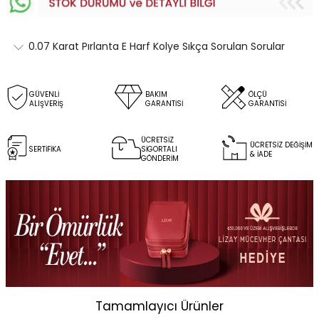
0.07 Karat Pırlanta E Harf Kolye Sıkça Sorulan Sorular
GÜVENLİ
BAKIM
ÖLÇÜ
ALIŞVERİŞ
GARANTİSİ
GARANTİSİ
ÜCRETSİZ
ÜCRETSİZ DEĞİŞİM
SERTİFİKA
SİGORTALI
& İADE
GÖNDERİM
Tamamlayıcı Ürünler