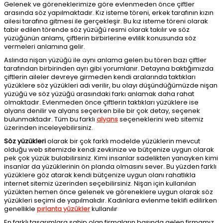
Gelenek ve göreneklerimize göre evlenmeden önce çiftler
arasında söz yapılmaktadır. Kız isteme töreni, erkek tarafının kızın
ailesi tarafına gitmesi ile gerçekleşir. Bu kız isteme töreni olarak
tabir edilen törende söz yüzüğü resmi olarak takılır ve söz
yüzüğünün anlamı, çiftlerin birbirlerine evlilik konusunda söz
vermeleri anlamına gelir.
Aslında nişan yüzüğü ile aynı anlama gelen bu tören bazı çiftler
tarafından birbirinden ayrı gibi yorumlanır. Detayına baktığımızda
çiftlerin aileler devreye girmeden kendi aralarında taktıkları
yüzüklere söz yüzükleri adı verilir, bu olayı düşündüğümüzde nişan
yüzüğü ve söz yüzüğü arasındaki farkı anlamak daha rahat
olmaktadır. Evlenmeden önce çiftlerin taktıkları yüzüklere ise
alyans denilir ve alyans seçerken bile bir çok detay, seçenek
bulunmaktadır. Tüm bu farklı
alyans
seçeneklerini web sitemiz
üzerinden inceleyebilirsiniz.
Söz yüzükleri
olarak bir çok farklı modelde yüzüklerin mevcut
olduğu web sitemizde kendi zevkinize ve bütçenize uygun olarak
pek çok yüzük bulabilirsiniz. Kimi insanlar sadelikten yanayken kimi
insanlar da yüzüklerinin ön planda olmasını sever. Bu yüzden farklı
yüzüklere göz atarak kendi bütçenize uygun olanı rahatlıkla
internet sitemiz üzerinden seçebilirsiniz. Nişan için kullanılan
yüzükten hemen önce gelenek ve göreneklere uygun olarak söz
yüzükleri seçimi de yapılmalıdır. Kadınlara evlenme teklifi edilirken
genellikle
pırlanta yüzükler
kullanılır
En farklı tasarımlara sahip olan firmaların başında gelen firmamız,