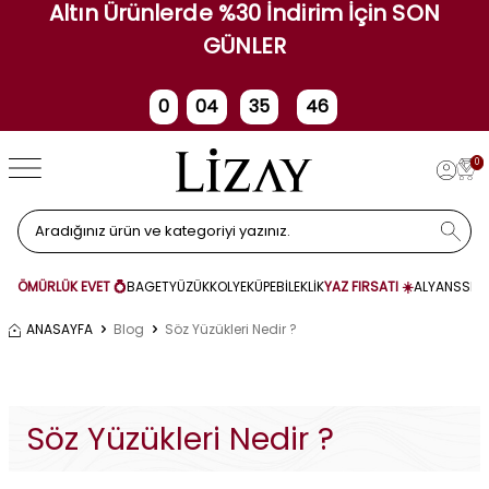
Altın Ürünlerde %30 İndirim İçin SON
GÜNLER
0
04
35
46
Gün
Saat
Dakika
Saniye
0
ÖMÜRLÜK EVET 💍
BAGET
YÜZÜK
KOLYE
KÜPE
BİLEKLİK
YAZ FIRSATI ☀️
ALYANS
SET
ANASAYFA
Blog
Söz Yüzükleri Nedir ?
Söz Yüzükleri Nedir ?