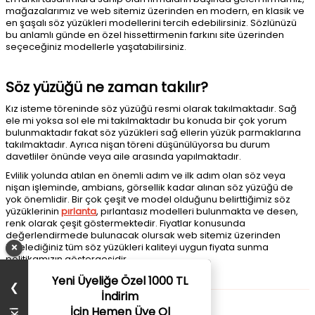
mağazalarımız ve web sitemiz üzerinden en modern, en klasik ve
en şaşalı söz yüzükleri modellerini tercih edebilirsiniz. Sözlünüzü
bu anlamlı günde en özel hissettirmenin farkını site üzerinden
seçeceğiniz modellerle yaşatabilirsiniz.
Söz yüzüğü
ne zaman takılır?
Kız isteme töreninde söz yüzüğü resmi olarak takılmaktadır. Sağ
ele mi yoksa sol ele mi takılmaktadır bu konuda bir çok yorum
bulunmaktadır fakat söz yüzükleri sağ ellerin yüzük parmaklarına
takılmaktadır. Ayrıca nişan töreni düşünülüyorsa bu durum
davetliler önünde veya aile arasında yapılmaktadır.
Evlilik yolunda atılan en önemli adım ve ilk adım olan söz veya
nişan işleminde, ambians, görsellik kadar alınan söz yüzüğü de
yok önemlidir. Bir çok çeşit ve model olduğunu belirttiğimiz söz
yüzüklerinin
pırlanta
, pırlantasız modelleri bulunmakta ve desen,
renk olarak çeşit göstermektedir. Fiyatlar konusunda
değerlendirmede bulunacak olursak web sitemiz üzerinden
×
incelediğiniz tüm söz yüzükleri kaliteyi uygun fiyata sunma
politikamızın göstergesidir.
Yeni Üyeliğe Özel 1000 TL
❯
İndirim
İçin Hemen Üye Ol
Blog Son Eklenenler