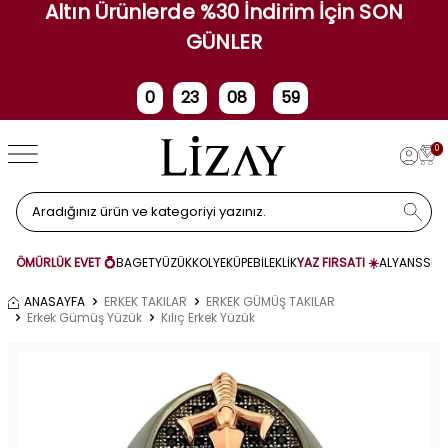
Altın Ürünlerde %30 İndirim İçin SON
GÜNLER
0
23
08
58
Gün
Saat
Dakika
Saniye
0
ÖMÜRLÜK EVET 💍
BAGET
YÜZÜK
KOLYE
KÜPE
BİLEKLİK
YAZ FIRSATI ☀️
ALYANS
SET
ANASAYFA
ERKEK TAKILAR
ERKEK GÜMÜŞ TAKILAR
Erkek Gümüş Yüzük
Kılıç Erkek Yüzük