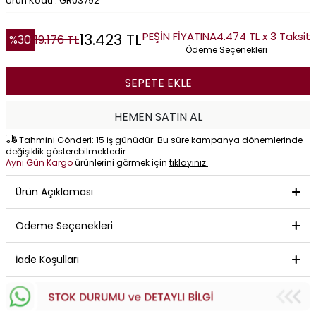
Ürün Kodu : GR03792
PEŞİN FİYATINA
4.474 TL x 3 Taksit
13.423
TL
%
30
19.176
TL
Ödeme Seçenekleri
SEPETE EKLE
HEMEN SATIN AL
Tahmini Gönderi: 15 iş günüdür. Bu süre kampanya dönemlerinde
değişiklik gösterebilmektedir.
Aynı Gün Kargo
ürünlerini görmek için
tıklayınız.
Ürün Açıklaması
Ödeme Seçenekleri
İade Koşulları