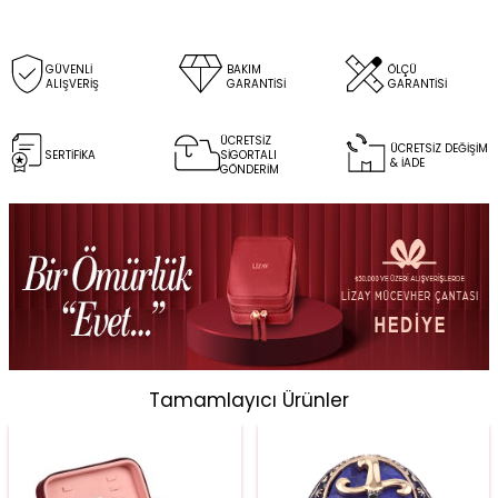
GÜVENLİ
BAKIM
ÖLÇÜ
ALIŞVERİŞ
GARANTİSİ
GARANTİSİ
ÜCRETSİZ
ÜCRETSİZ DEĞİŞİM
SERTİFİKA
SİGORTALI
& İADE
GÖNDERİM
Tamamlayıcı Ürünler