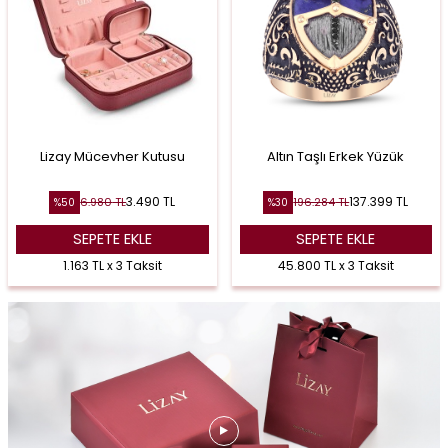
Lizay Mücevher Kutusu
Altın Taşlı Erkek Yüzük
3.490
TL
137.399
TL
6.980
TL
196.284
TL
%
50
%
30
SEPETE EKLE
SEPETE EKLE
1.163 TL x 3 Taksit
45.800 TL x 3 Taksit