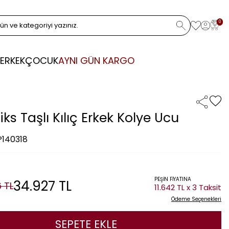
0
ERKEK
ÇOCUK
AYNI GÜN KARGO
iks Taşlı Kılıç Erkek Kolye Ucu
P140318
PEŞİN FİYATINA
34.927
TL
6
TL
11.642 TL x 3 Taksit
Ödeme Seçenekleri
SEPETE EKLE