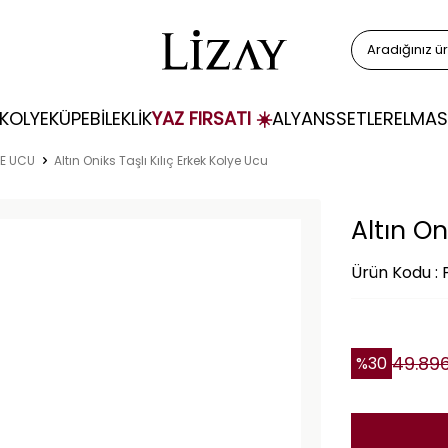
KOLYE
KÜPE
BİLEKLİK
YAZ FIRSATI ☀️
ALYANS
SETLER
ELMAS
YE UCU
Altın Oniks Taşlı Kılıç Erkek Kolye Ucu
Altın On
Ürün Kodu : 
49.89
%
30