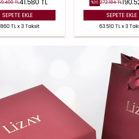
41.580
TL
190.5
59.400
TL
272.184
TL
%
30
SEPETE EKLE
SEPETE EKLE
.860 TL x 3 Taksit
63.510 TL x 3 Tak