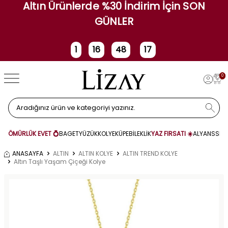
Altın Ürünlerde %30 İndirim İçin SON
GÜNLER
1
16
48
17
Gün
Saat
Dakika
Saniye
0
ÖMÜRLÜK EVET 💍
BAGET
YÜZÜK
KOLYE
KÜPE
BİLEKLİK
YAZ FIRSATI ☀️
ALYANS
SET
ANASAYFA
ALTIN
ALTIN KOLYE
ALTIN TREND KOLYE
Altın Taşlı Yaşam Çiçeği Kolye