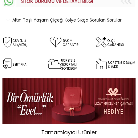
Altın Taşlı Yaşam Çiçeği Kolye Sıkça Sorulan Sorular
GÜVENLİ
BAKIM
ÖLÇÜ
ALIŞVERİŞ
GARANTİSİ
GARANTİSİ
ÜCRETSİZ
ÜCRETSİZ DEĞİŞİM
SERTİFİKA
SİGORTALI
& İADE
GÖNDERİM
Tamamlayıcı Ürünler