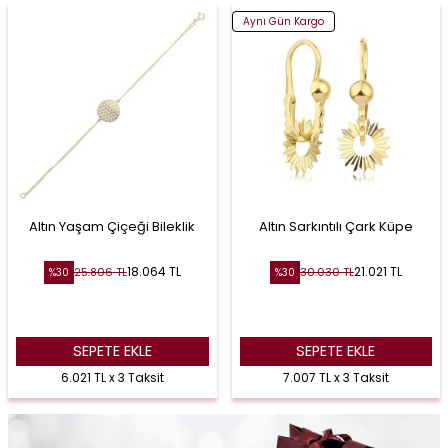
Aynı Gün Kargo
Altın Yaşam Çiçeği Bileklik
Altın Sarkıntılı Çark Küpe
18.064
TL
21.021
TL
25.806
TL
30.030
TL
%
30
%
30
SEPETE EKLE
SEPETE EKLE
6.021 TL x 3 Taksit
7.007 TL x 3 Taksit