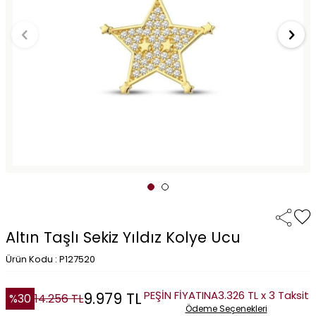
Altın Taşlı Sekiz Yıldız Kolye Ucu
Ürün Kodu : P127520
PEŞİN FİYATINA
3.326 TL x 3 Taksit
9.979
TL
%
30
14.256
TL
Ödeme Seçenekleri