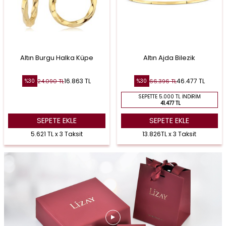
Altın Burgu Halka Küpe
Altın Ajda Bilezik
16.863
TL
46.477
TL
24.090
TL
66.396
TL
%
30
%
30
SEPETTE 5.000 TL İNDIRIM
41.477 TL
SEPETE EKLE
SEPETE EKLE
5.621 TL x 3 Taksit
13.826TL x 3 Taksit