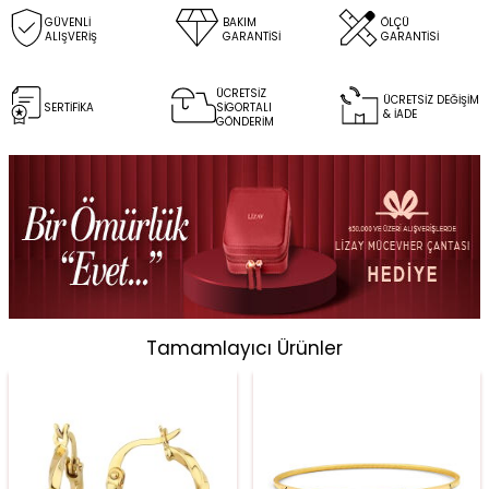
GÜVENLİ
BAKIM
ÖLÇÜ
ALIŞVERİŞ
GARANTİSİ
GARANTİSİ
ÜCRETSİZ
ÜCRETSİZ DEĞİŞİM
SERTİFİKA
SİGORTALI
& İADE
GÖNDERİM
Tamamlayıcı Ürünler