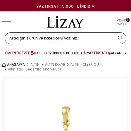
YAZ FIRSATI: 5.000 TL İNDIRIM
0
ÖMÜRLÜK EVET 💍
BAGET
YÜZÜK
KOLYE
KÜPE
BİLEKLİK
YAZ FIRSATI ☀️
ALYANS
SET
ANASAYFA
ALTIN
ALTIN KOLYE
ALTIN KOLYE UCU
Altın Taşlı Sekiz Yıldız Kolye Ucu