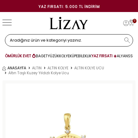
YAZ FIRSATI: 5.000 TL İNDIRIM
0
ÖMÜRLÜK EVET 💍
BAGET
YÜZÜK
KOLYE
KÜPE
BİLEKLİK
YAZ FIRSATI ☀️
ALYANS
SET
ANASAYFA
ALTIN
ALTIN KOLYE
ALTIN KOLYE UCU
Altın Taşlı Kuzey Yıldızlı Kolye Ucu