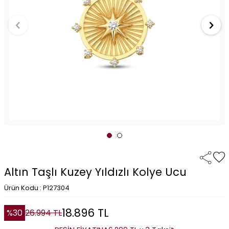
Altın Taşlı Kuzey Yıldızlı Kolye Ucu
Ürün Kodu : P127304
18.896
TL
%
30
26.994
TL