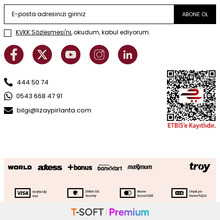
ABONE OL
KVKK Sözleşmesi'ni
, okudum, kabul ediyorum.
444 50 74
0543 668 47 91
bilgi@lizaypirlanta.com
Altın Taşlı Kuzey Yıldızlı Kolye Ucu
SEPETE EKLE
26.994
TL
18.896
TL