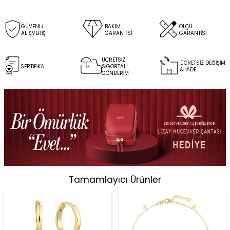
GÜVENLİ
BAKIM
ÖLÇÜ
ALIŞVERİŞ
GARANTİSİ
GARANTİSİ
ÜCRETSİZ
ÜCRETSİZ DEĞİŞİM
SERTİFİKA
SİGORTALI
& İADE
GÖNDERİM
Tamamlayıcı Ürünler