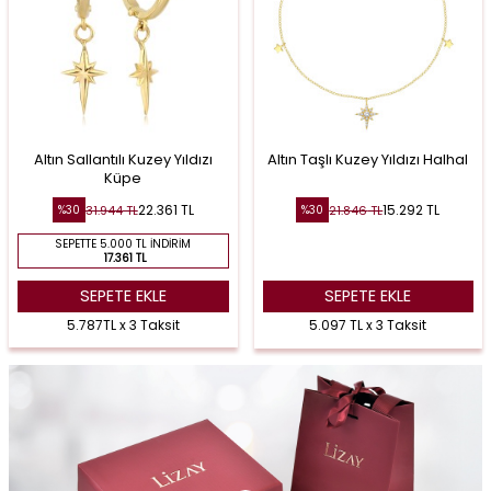
Altın Sallantılı Kuzey Yıldızı
Altın Taşlı Kuzey Yıldızı Halhal
Küpe
22.361
TL
15.292
TL
31.944
TL
21.846
TL
%
30
%
30
SEPETTE 5.000 TL İNDIRIM
17.361 TL
SEPETE EKLE
SEPETE EKLE
5.787TL x 3 Taksit
5.097 TL x 3 Taksit