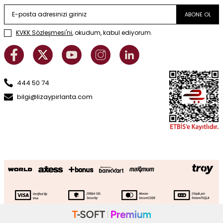
ABONE OL
KVKK Sözleşmesi'ni
, okudum, kabul ediyorum.
444 50 74
bilgi@lizaypirlanta.com
Altın Taşlı Kral Zincir Erkek Bileklik
SEPETE EKLE
95.964
TL
67.175
TL