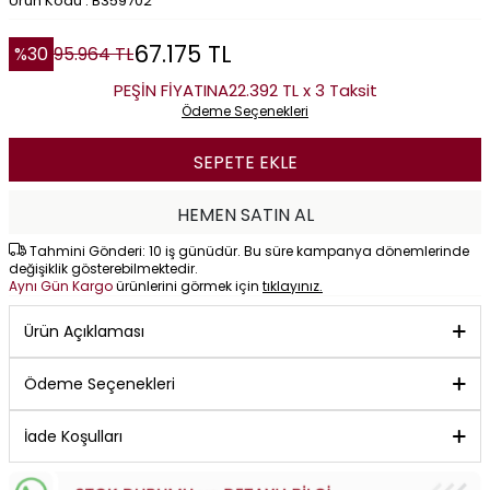
Ürün Kodu : B359702
67.175
TL
%
30
95.964
TL
PEŞİN FİYATINA
22.392 TL x 3 Taksit
Ödeme Seçenekleri
SEPETE EKLE
HEMEN SATIN AL
Tahmini Gönderi: 10 iş günüdür. Bu süre kampanya dönemlerinde
değişiklik gösterebilmektedir.
Aynı Gün Kargo
ürünlerini görmek için
tıklayınız.
Ürün Açıklaması
Ödeme Seçenekleri
İade Koşulları