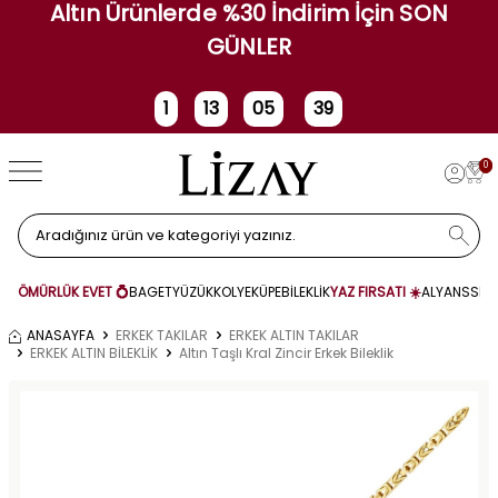
Altın Ürünlerde %30 İndirim İçin SON
GÜNLER
1
13
05
39
Gün
Saat
Dakika
Saniye
0
ÖMÜRLÜK EVET 💍
BAGET
YÜZÜK
KOLYE
KÜPE
BİLEKLİK
YAZ FIRSATI ☀️
ALYANS
SET
ANASAYFA
ERKEK TAKILAR
ERKEK ALTIN TAKILAR
ERKEK ALTIN BİLEKLİK
Altın Taşlı Kral Zincir Erkek Bileklik