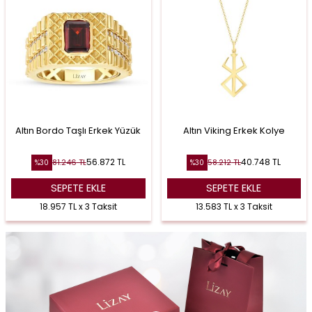
Altın Bordo Taşlı Erkek Yüzük
Altın Viking Erkek Kolye
56.872
TL
40.748
TL
81.246
TL
58.212
TL
%
30
%
30
SEPETE EKLE
SEPETE EKLE
18.957 TL x 3 Taksit
13.583 TL x 3 Taksit