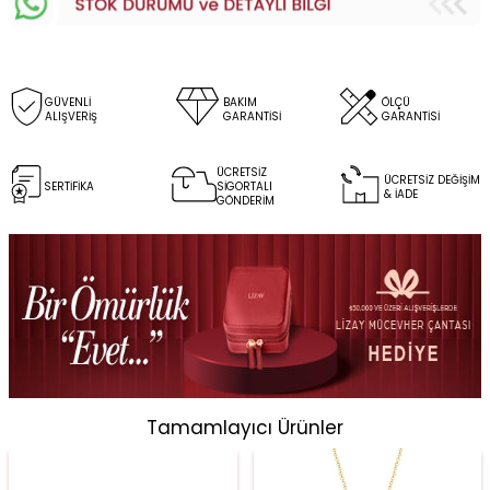
GÜVENLİ
BAKIM
ÖLÇÜ
ALIŞVERİŞ
GARANTİSİ
GARANTİSİ
ÜCRETSİZ
ÜCRETSİZ DEĞİŞİM
SERTİFİKA
SİGORTALI
& İADE
GÖNDERİM
Tamamlayıcı Ürünler