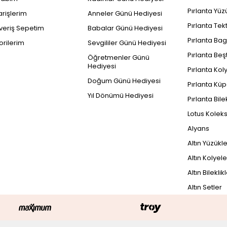
Pırlanta Yüz
arişlerim
Anneler Günü Hediyesi
Pırlanta Tek
şveriş Sepetim
Babalar Günü Hediyesi
Pırlanta Bag
orilerim
Sevgililer Günü Hediyesi
Pırlanta Beş
Öğretmenler Günü
Hediyesi
Pırlanta Kol
Doğum Günü Hediyesi
Pırlanta Küp
Yıl Dönümü Hediyesi
Pırlanta Bile
Lotus Kolek
Alyans
Altın Yüzükl
Altın Kolyele
Altın Bileklik
Altın Setler
PEŞİN FİYATINA
13.583 TL x 3 Taksit