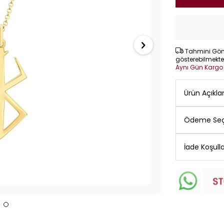
Tahmini Gönd
gösterebilmekte
Aynı Gün Karg
Ürün Açıkl
Ödeme Seç
İade Koşulla