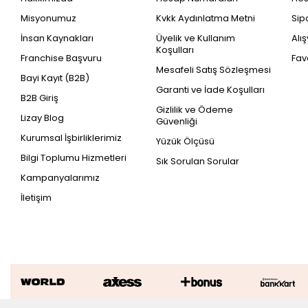
Misyonumuz
Kvkk Aydınlatma Metni
Sip
İnsan Kaynakları
Üyelik ve Kullanım
Alı
Koşulları
Franchise Başvuru
Fav
Mesafeli Satış Sözleşmesi
Bayi Kayıt (B2B)
Garanti ve İade Koşulları
B2B Giriş
Gizlilik ve Ödeme
Lizay Blog
Güvenliği
Kurumsal İşbirliklerimiz
Yüzük Ölçüsü
Bilgi Toplumu Hizmetleri
Sık Sorulan Sorular
Kampanyalarımız
İletişim
Altın Viking Erkek Kolye