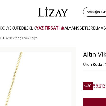
KOLYE
KÜPE
BİLEKLİK
YAZ FIRSATI ☀️
ALYANS
SETLER
ELMAS
E
Altın Viking Erkek Kolye
Altın Vi
Ürün Kodu : 
58.212
%
30