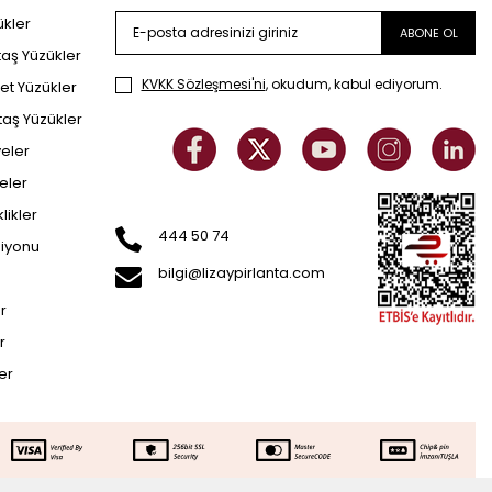
ükler
ABONE OL
taş Yüzükler
KVKK Sözleşmesi'ni
, okudum, kabul ediyorum.
et Yüzükler
taş Yüzükler
yeler
eler
klikler
444 50 74
siyonu
bilgi@lizaypirlanta.com
er
r
ler
58.212
TL
SEPETE EKLE
40.748
TL