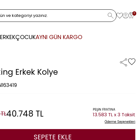
0
ERKEK
ÇOCUK
AYNI GÜN KARGO
king Erkek Kolye
N163419
PEŞİN FİYATINA
40.748
TL
TL
13.583 TL x 3 Taksit
Ödeme Seçenekleri
SEPETE EKLE