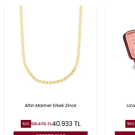
Altın Mariner Erkek Zincir
Liz
40.933
TL
58.476
TL
%
30
%
50