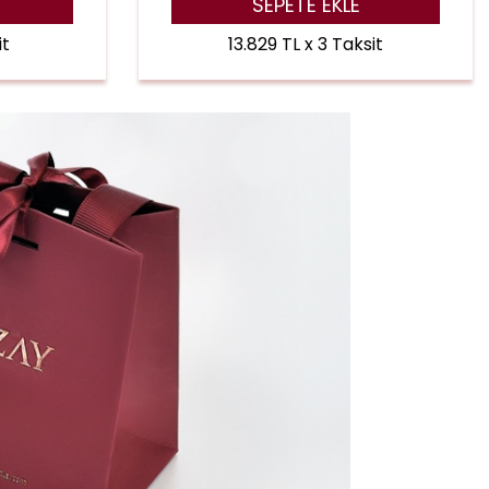
SEPETE EKLE
it
13.829 TL x 3 Taksit