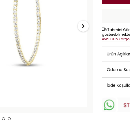
Tahmini Gönd
gösterebilmekte
Aynı Gün Karg
Ürün Açıkl
Ödeme Seç
İade Koşulla