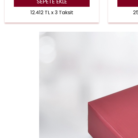
SEPETE EKLE
12.412 TL x 3 Taksit
25