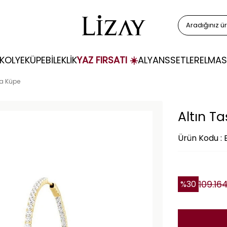
KOLYE
KÜPE
BİLEKLİK
YAZ FIRSATI ☀️
ALYANS
SETLER
ELMAS
ka Küpe
Altın Ta
Ürün Kodu : 
109.16
%
30