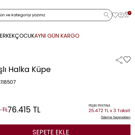
0
ERKEK
ÇOCUK
AYNI GÜN KARGO
şlı Halka Küpe
E118507
PEŞİN FİYATINA
76.415
TL
4
TL
25.472 TL x 3 Taksit
Ödeme Seçenekleri
SEPETE EKLE