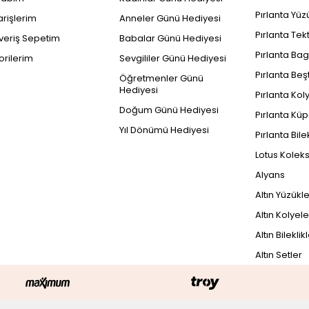
Pırlanta Yüz
arişlerim
Anneler Günü Hediyesi
Pırlanta Tek
şveriş Sepetim
Babalar Günü Hediyesi
Pırlanta Bag
orilerim
Sevgililer Günü Hediyesi
Pırlanta Beş
Öğretmenler Günü
Hediyesi
Pırlanta Kol
Doğum Günü Hediyesi
Pırlanta Küp
Yıl Dönümü Hediyesi
Pırlanta Bile
Lotus Kolek
Alyans
Altın Yüzükl
Altın Kolyele
Altın Bileklik
Altın Setler
PEŞİN FİYATINA
25.472 TL x 3 Taksit