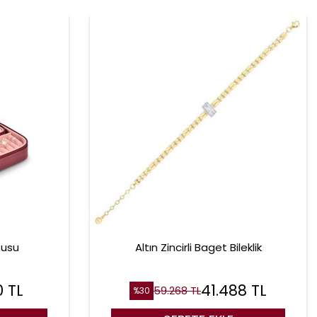
tusu
Altın Zincirli Baget Bileklik
0
TL
41.488
TL
59.268
TL
%
30