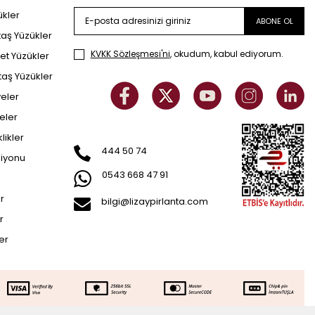
ükler
ABONE OL
taş Yüzükler
KVKK Sözleşmesi'ni
, okudum, kabul ediyorum.
et Yüzükler
taş Yüzükler
yeler
eler
klikler
444 50 74
siyonu
0543 668 47 91
er
bilgi@lizaypirlanta.com
r
ler
109.164
TL
SEPETE EKLE
76.415
TL