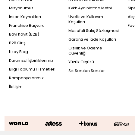
Misyonumuz
Kvkk Aydınlatma Metni
Sip
İnsan Kaynakları
Üyelik ve Kullanım
Alı
Koşulları
Franchise Başvuru
Fav
Mesafeli Satış Sözleşmesi
Bayi Kayıt (B2B)
Garanti ve İade Koşulları
B2B Giriş
Gizlilik ve Ödeme
Lizay Blog
Güvenliği
Kurumsal İşbirliklerimiz
Yüzük Ölçüsü
Bilgi Toplumu Hizmetleri
Sık Sorulan Sorular
Kampanyalarımız
İletişim
Altın Taşlı Halka Küpe