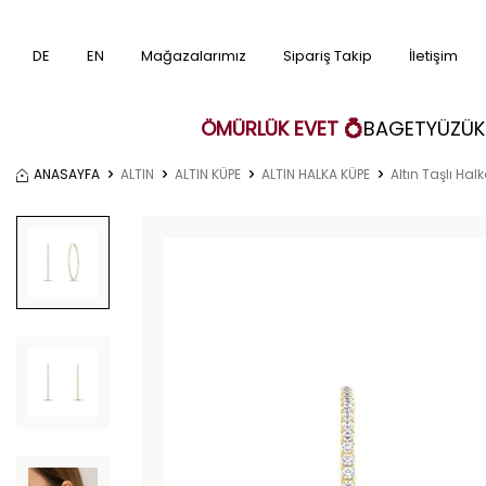
DE
EN
Mağazalarımız
Sipariş Takip
İletişim
ÖMÜRLÜK EVET 💍
BAGET
YÜZÜK
ANASAYFA
ALTIN
ALTIN KÜPE
ALTIN HALKA KÜPE
Altın Taşlı Hal