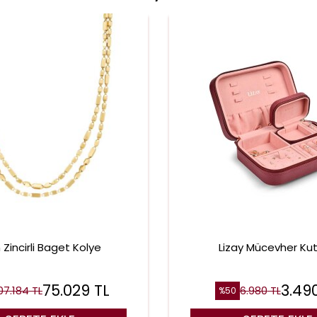
n Zincirli Baget Kolye
Lizay Mücevher Ku
75.029
TL
3.49
07.184
TL
6.980
TL
%
50