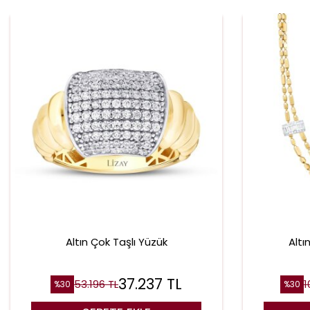
Altın Çok Taşlı Yüzük
Altı
37.237
TL
53.196
TL
1
%
30
%
30