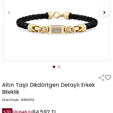
Altın Taşlı Dikdörtgen Detaylı Erkek
Bileklik
Ürün Kodu : B350012
84.592
TL
%
30
120.846
TL