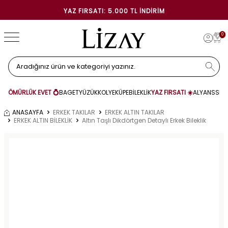
YAZ FIRSATI: 5.000 TL İNDIRIM
0
ÖMÜRLÜK EVET 💍
BAGET
YÜZÜK
KOLYE
KÜPE
BİLEKLİK
YAZ FIRSATI ☀️
ALYANS
SET
ANASAYFA
ERKEK TAKILAR
ERKEK ALTIN TAKILAR
ERKEK ALTIN BİLEKLİK
Altın Taşlı Dikdörtgen Detaylı Erkek Bileklik