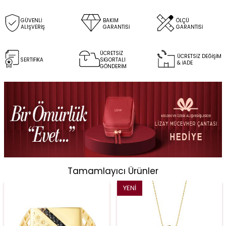
GÜVENLİ
BAKIM
ÖLÇÜ
ALIŞVERİŞ
GARANTİSİ
GARANTİSİ
ÜCRETSİZ
ÜCRETSİZ DEĞİŞİM
SERTİFİKA
SİGORTALI
& İADE
GÖNDERİM
Tamamlayıcı Ürünler
YENI