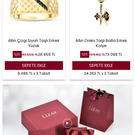
Altın Çizgi Siyah Taşlı Erkek
Altın Oniks Taşlı Balta Erkek
Yüzük
Kolye
28.459
TL
73.088
TL
40.656
TL
104.412
TL
%
30
%
30
SEPETE EKLE
SEPETE EKLE
9.486 TL x 3 Taksit
24.363 TL x 3 Taksit