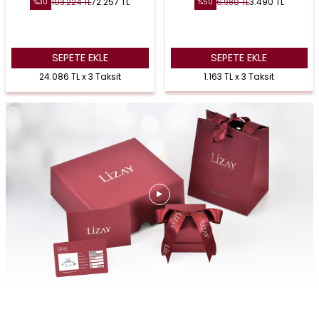
72.257
TL
3.490
TL
103.224
TL
6.980
TL
%
30
%
50
SEPETE EKLE
SEPETE EKLE
24.086 TL x 3 Taksit
1.163 TL x 3 Taksit