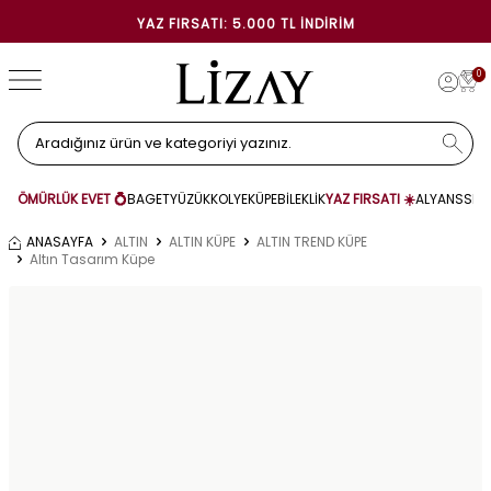
YAZ FIRSATI: 5.000 TL İNDIRIM
0
ÖMÜRLÜK EVET 💍
BAGET
YÜZÜK
KOLYE
KÜPE
BİLEKLİK
YAZ FIRSATI ☀️
ALYANS
SET
ANASAYFA
ALTIN
ALTIN KÜPE
ALTIN TREND KÜPE
Altın Tasarım Küpe