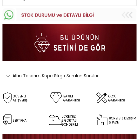
Altın Tasarım Küpe Sıkça Sorulan Sorular
GÜVENLİ
BAKIM
ÖLÇÜ
ALIŞVERİŞ
GARANTİSİ
GARANTİSİ
ÜCRETSİZ
ÜCRETSİZ DEĞİŞİM
SERTİFİKA
SİGORTALI
& İADE
GÖNDERİM