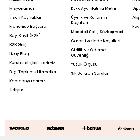
Misyonumuz
Kvkk Aydınlatma Metni
Sip
İnsan Kaynakları
Üyelik ve Kullanım
Alı
Koşulları
Franchise Başvuru
Fav
Mesafeli Satış Sözleşmesi
Bayi Kayıt (B2B)
Garanti ve İade Koşulları
B2B Giriş
Gizlilik ve Ödeme
Lizay Blog
Güvenliği
Kurumsal İşbirliklerimiz
Yüzük Ölçüsü
Bilgi Toplumu Hizmetleri
Sık Sorulan Sorular
Kampanyalarımız
İletişim
Altın Taş Detaylı Trend Küpe