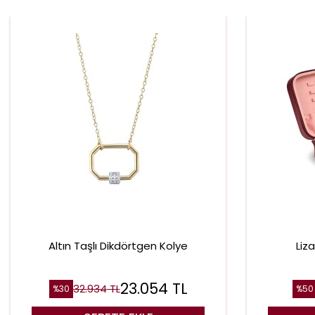
Altın Taşlı Dikdörtgen Kolye
Liz
23.054
TL
32.934
TL
%
30
%
50