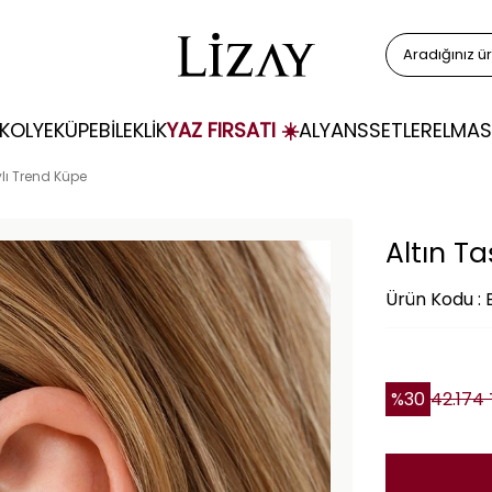
KOLYE
KÜPE
BİLEKLİK
YAZ FIRSATI ☀️
ALYANS
SETLER
ELMAS
ylı Trend Küpe
Altın T
Ürün Kodu : 
%
30
42.174