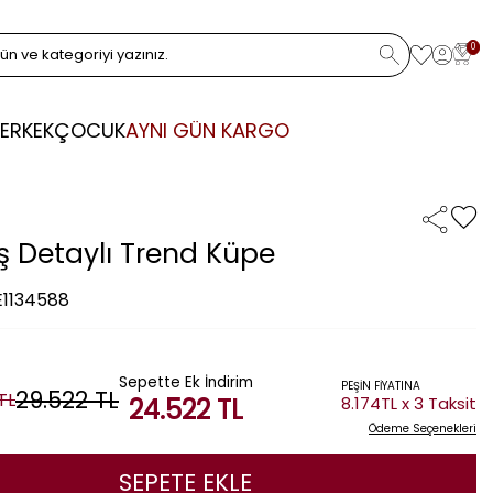
0
ERKEK
ÇOCUK
AYNI GÜN KARGO
aş Detaylı Trend Küpe
E1134588
Sepette Ek İndirim
PEŞİN FİYATINA
29.522
TL
TL
24.522
TL
8.174TL x 3 Taksit
Ödeme Seçenekleri
SEPETE EKLE