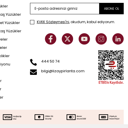
ükler
ABONE OL
taş Yüzükler
KVKK Sözleşmesi'ni
, okudum, kabul ediyorum.
et Yüzükler
taş Yüzükler
yeler
eler
klikler
444 50 74
siyonu
bilgi@lizaypirlanta.com
er
r
ler
Sepette Ek İndirim
SEPETE EKLE
.522
TL
24.522
TL