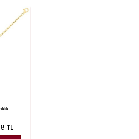
eklik
48
TL