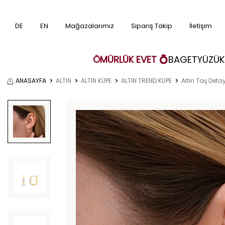
DE
EN
Mağazalarımız
Sipariş Takip
İletişim
ÖMÜRLÜK EVET 💍
BAGET
YÜZÜK
ANASAYFA
ALTIN
ALTIN KÜPE
ALTIN TREND KÜPE
Altın Taş Deta