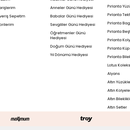
Pırlanta Yüz
arişlerim
Anneler Günü Hediyesi
Pırlanta Tek
şveriş Sepetim
Babalar Günü Hediyesi
Pırlanta Bag
orilerim
Sevgililer Günü Hediyesi
Pırlanta Beş
Öğretmenler Günü
Hediyesi
Pırlanta Kol
Doğum Günü Hediyesi
Pırlanta Küp
Yıl Dönümü Hediyesi
Pırlanta Bile
Lotus Kolek
Alyans
Altın Yüzükl
Altın Kolyele
Altın Bileklik
Altın Setler
PEŞİN FİYATINA
42.174
TL
29
8.174TL x 3 Taksit