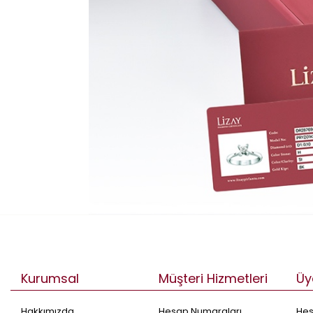
Kurumsal
Müşteri Hizmetleri
Üy
Hakkımızda
Hesap Numaraları
He