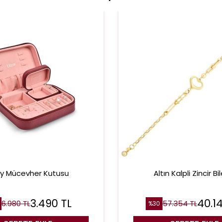
ay Mücevher Kutusu
Altın Kalpli Zincir Bil
3.490
TL
40.1
6.980
TL
57.354
TL
%
30