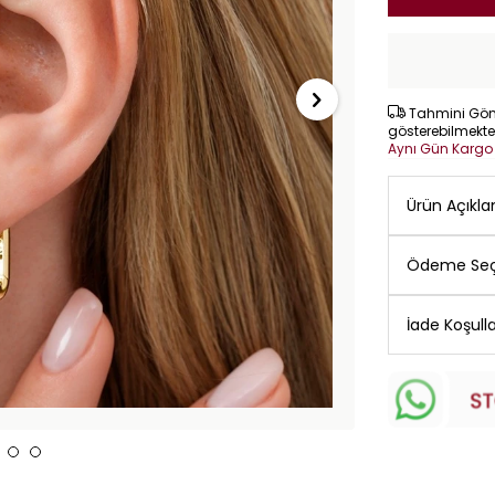
Tahmini Gönd
gösterebilmekte
Aynı Gün Karg
Ürün Açıkl
Ödeme Seç
İade Koşulla