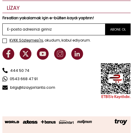
LİZAY
Fırsatları yakalamak için e-bülten kaydı yaptırın!
ABONE OL
KVKK Sözleşmesi'ni
, okudum, kabul ediyorum.
444 50 74
0543 668 47 91
bilgi@lizaypirlanta.com