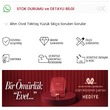
Altın Oval Tektaş Yüzük Sıkça Sorulan Sorular
GÜVENLİ
BAKIM
ÖLÇÜ
ALIŞVERİŞ
GARANTİSİ
GARANTİSİ
ÜCRETSİZ
ÜCRETSİZ DEĞİŞİM
SERTİFİKA
SİGORTALI
& İADE
GÖNDERİM