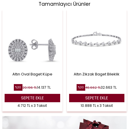
Tamamlayıcı Ürünler
Altın Oval Baget Küpe
Altın Zikzak Baget Bileklik
14.137
TL
32.663
TL
20.196
TL
46.662
TL
%
30
%
30
SEPETE EKLE
SEPETE EKLE
4.712 TL x 3 Taksit
10.888 TL x 3 Taksit