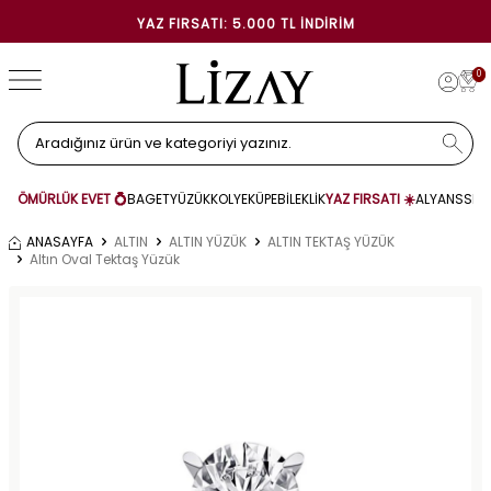
YAZ FIRSATI: 5.000 TL İNDIRIM
0
ÖMÜRLÜK EVET 💍
BAGET
YÜZÜK
KOLYE
KÜPE
BİLEKLİK
YAZ FIRSATI ☀️
ALYANS
SET
ANASAYFA
ALTIN
ALTIN YÜZÜK
ALTIN TEKTAŞ YÜZÜK
Altın Oval Tektaş Yüzük