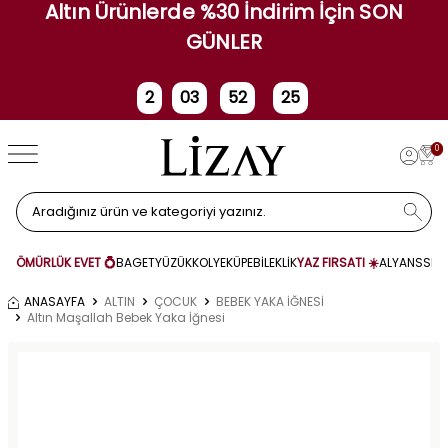
Altın Ürünlerde %30 İndirim İçin SON
GÜNLER
2
03
52
25
Gün
Saat
Dakika
Saniye
0
ÖMÜRLÜK EVET 💍
BAGET
YÜZÜK
KOLYE
KÜPE
BİLEKLİK
YAZ FIRSATI ☀️
ALYANS
SET
ANASAYFA
ALTIN
ÇOCUK
BEBEK YAKA İĞNESİ
Altın Maşallah Bebek Yaka İğnesi