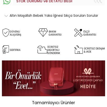
Altın Maşallah Bebek Yaka İğnesi Sıkça Sorulan Sorular
GÜVENLİ
BAKIM
ÖLÇÜ
ALIŞVERİŞ
GARANTİSİ
GARANTİSİ
ÜCRETSİZ
ÜCRETSİZ DEĞİŞİM
SERTİFİKA
SİGORTALI
& İADE
GÖNDERİM
Tamamlayıcı Ürünler