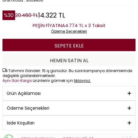
Ürün Kodu : S009956
14.322
TL
%
30
20.460
TL
PEŞİN FİYATINA
4.774 TL x 3 Taksit
Ödeme Seçenekleri
SEPETE EKLE
HEMEN SATIN AL
Tahmini Gönderi: 15 iş günüdür. Bu süre kampanya dönemlerinde
değişiklik gösterebilmektedir.
Aynı Gün Kargo
ürünlerini görmek için
tıklayınız.
Ürün Açıklaması
Ödeme Seçenekleri
İade Koşulları