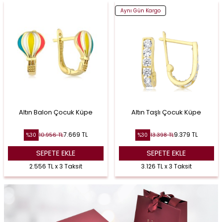
Aynı Gün Kargo
Altın Balon Çocuk Küpe
Altın Taşlı Çocuk Küpe
7.669
TL
9.379
TL
10.956
TL
13.398
TL
%
30
%
30
SEPETE EKLE
SEPETE EKLE
2.556 TL x 3 Taksit
3.126 TL x 3 Taksit