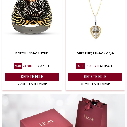
Kartal Erkek Yüzük
Altın Kılıç Erkek Kolye
17.371
TL
41.164
TL
24.816
TL
58.806
TL
%
30
%
30
SEPETE EKLE
SEPETE EKLE
5.790 TL x 3 Taksit
13.721 TL x 3 Taksit