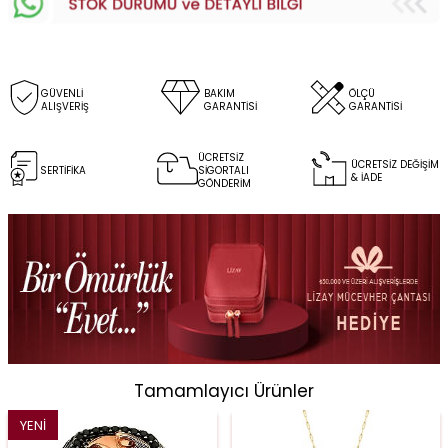
GÜVENLİ
BAKIM
ÖLÇÜ
ALIŞVERİŞ
GARANTİSİ
GARANTİSİ
ÜCRETSİZ
ÜCRETSİZ DEĞİŞİM
SERTİFİKA
SİGORTALI
& İADE
GÖNDERİM
Tamamlayıcı Ürünler
YENI