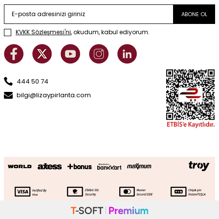
ABONE OL
KVKK Sözleşmesi'ni
, okudum, kabul ediyorum.
444 50 74
bilgi@lizaypirlanta.com
Altın Klipsli Yuvarlak Detaylı Erkek
SEPETE EKLE
Bileklik
127.116
TL
88.981
TL