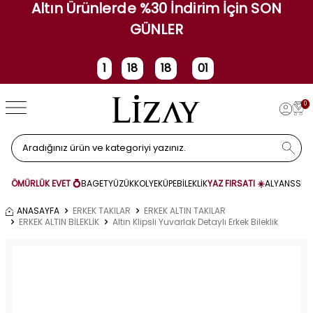
Altın Ürünlerde %30 İndirim İçin SON
GÜNLER
1
18
18
01
Gün
Saat
Dakika
Saniye
0
ÖMÜRLÜK EVET 💍
BAGET
YÜZÜK
KOLYE
KÜPE
BİLEKLİK
YAZ FIRSATI ☀️
ALYANS
SET
ANASAYFA
ERKEK TAKILAR
ERKEK ALTIN TAKILAR
ERKEK ALTIN BİLEKLİK
Altın Klipsli Yuvarlak Detaylı Erkek Bileklik