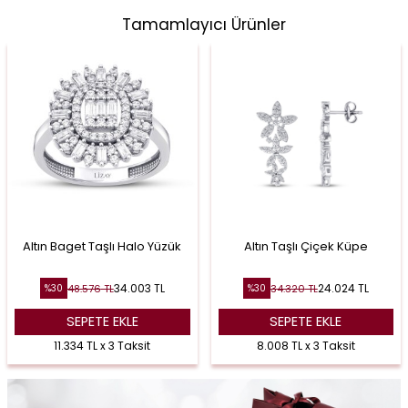
Tamamlayıcı Ürünler
Altın Baget Taşlı Halo Yüzük
Altın Taşlı Çiçek Küpe
34.003
TL
24.024
TL
48.576
TL
34.320
TL
%
30
%
30
SEPETE EKLE
SEPETE EKLE
11.334 TL x 3 Taksit
8.008 TL x 3 Taksit