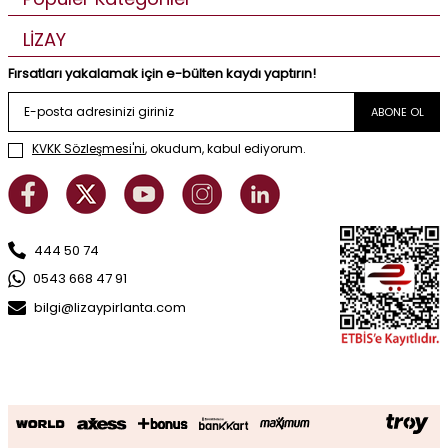
LİZAY
Fırsatları yakalamak için e-bülten kaydı yaptırın!
ABONE OL
KVKK Sözleşmesi'ni
, okudum, kabul ediyorum.
444 50 74
0543 668 47 91
bilgi@lizaypirlanta.com