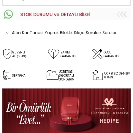
Altın Kar Tanesi Yaprak Bileklik Sıkça Sorulan Sorular
GÜVENLİ
BAKIM
ÖLÇÜ
ALIŞVERİŞ
GARANTİSİ
GARANTİSİ
ÜCRETSİZ
ÜCRETSİZ DEĞİŞİM
SERTİFİKA
SİGORTALI
& İADE
GÖNDERİM