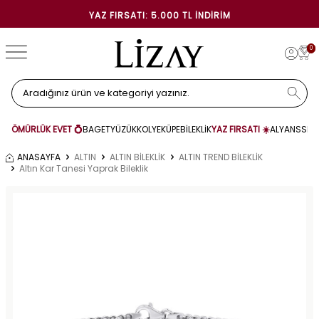
YAZ FIRSATI: 5.000 TL İNDIRIM
0
ÖMÜRLÜK EVET 💍
BAGET
YÜZÜK
KOLYE
KÜPE
BİLEKLİK
YAZ FIRSATI ☀️
ALYANS
SET
ANASAYFA
ALTIN
ALTIN BİLEKLİK
ALTIN TREND BİLEKLİK
Altın Kar Tanesi Yaprak Bileklik