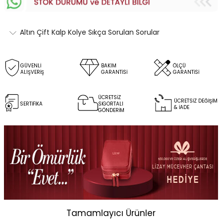
Altın Çift Kalp Kolye Sıkça Sorulan Sorular
GÜVENLİ
BAKIM
ÖLÇÜ
ALIŞVERİŞ
GARANTİSİ
GARANTİSİ
ÜCRETSİZ
ÜCRETSİZ DEĞİŞİM
SERTİFİKA
SİGORTALI
& İADE
GÖNDERİM
Tamamlayıcı Ürünler