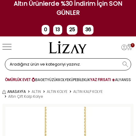
Altın Ürünlerde %30 İndirim İçin SON
GÜNLER
0
13
25
36
Gün
Saat
Dakika
Saniye
0
ÖMÜRLÜK EVET 💍
BAGET
YÜZÜK
KOLYE
KÜPE
BİLEKLİK
YAZ FIRSATI ☀️
ALYANS
SET
ANASAYFA
ALTIN
ALTIN KOLYE
ALTIN KALP KOLYE
Altın Çift Kalp Kolye