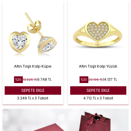
Altın Taşlı Kalp Küpe
Altın Taşlı Kalp Yüzük
9.748
TL
14.137
TL
13.926
TL
20.196
TL
%
30
%
30
SEPETE EKLE
SEPETE EKLE
3.249 TL x 3 Taksit
4.712 TL x 3 Taksit