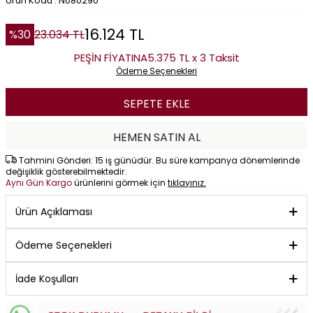
Ürün Kodu : N080290
16.124
TL
%
30
23.034
TL
PEŞİN FİYATINA
5.375 TL x 3 Taksit
Ödeme Seçenekleri
SEPETE EKLE
HEMEN SATIN AL
Tahmini Gönderi: 15 iş günüdür. Bu süre kampanya dönemlerinde
değişiklik gösterebilmektedir.
Aynı Gün Kargo
ürünlerini görmek için
tıklayınız.
Ürün Açıklaması
Ödeme Seçenekleri
İade Koşulları