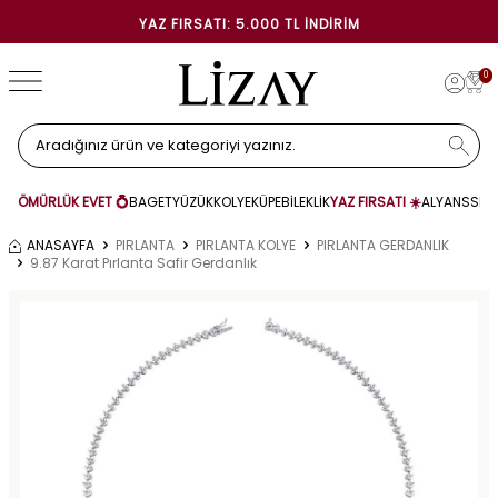
YAZ FIRSATI: 5.000 TL İNDIRIM
0
ÖMÜRLÜK EVET 💍
BAGET
YÜZÜK
KOLYE
KÜPE
BİLEKLİK
YAZ FIRSATI ☀️
ALYANS
SET
ANASAYFA
PIRLANTA
PIRLANTA KOLYE
PIRLANTA GERDANLIK
9.87 Karat Pırlanta Safir Gerdanlık