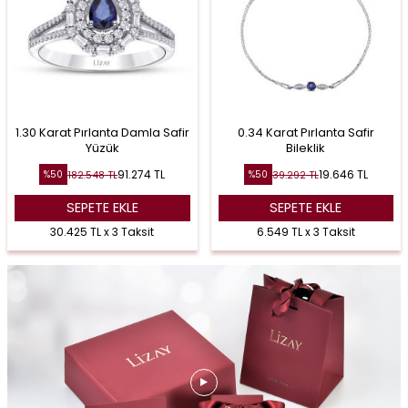
1.30 Karat Pırlanta Damla Safir
0.34 Karat Pırlanta Safir
Yüzük
Bileklik
91.274
TL
19.646
TL
182.548
TL
39.292
TL
%
50
%
50
SEPETE EKLE
SEPETE EKLE
30.425 TL x 3 Taksit
6.549 TL x 3 Taksit