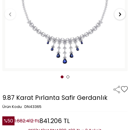
9.87 Karat Pırlanta Safir Gerdanlık
Ürün Kodu : DN43365
841.206
TL
%
50
1.682.412
TL