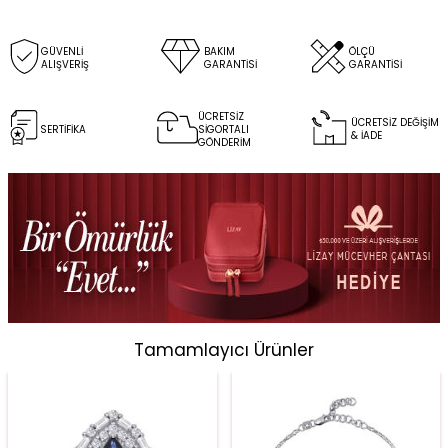
GÜVENLİ
BAKIM
ÖLÇÜ
ALIŞVERİŞ
GARANTİSİ
GARANTİSİ
ÜCRETSİZ
ÜCRETSİZ DEĞİŞİM
SERTİFİKA
SİGORTALI
& İADE
GÖNDERİM
Tamamlayıcı Ürünler